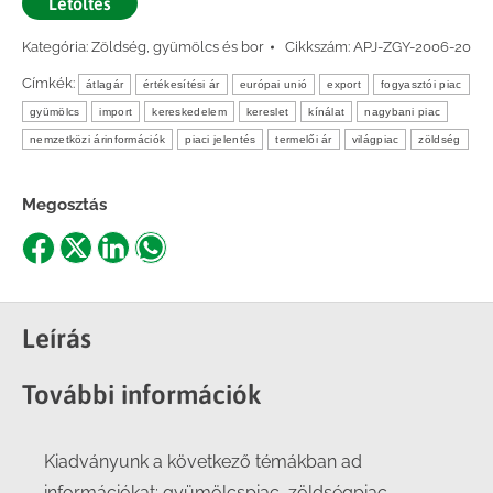
Letöltés
Kategória:
Zöldség, gyümölcs és bor
Cikkszám:
APJ-ZGY-2006-20
Címkék:
átlagár
értékesítési ár
európai unió
export
fogyasztói piac
gyümölcs
import
kereskedelem
kereslet
kínálat
nagybani piac
nemzetközi árinformációk
piaci jelentés
termelői ár
világpiac
zöldség
Megosztás
Share
Share
Share
Share
on
on
on
on
Facebook
X
LinkedIn
WhatsApp
Leírás
További információk
Kiadványunk a következő témákban ad
információkat: gyümölcspiac, zöldségpiac,