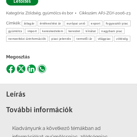
Letöltés
Kategória:
Zöldség, gyümölcs és bor
Cikkszám:
APJ-ZGY-2006-23
Címkék:
átlagár
értékesítési ár
európai unió
export
fogyasztói piac
gyümölcs
import
kereskedelem
kereslet
kínálat
nagybani piac
nemzetközi árinformációk
piaci jelentés
termelői ár
világpiac
zöldség
Megosztás
Share
Share
Share
Share
on
on
on
on
Facebook
X
LinkedIn
WhatsApp
Leírás
További információk
Kiadványunk a következő témákban ad
információkat: gyümölcspiac, zöldségpiac,