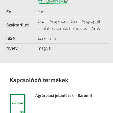
STUMMER Ildikó
Év
2011
Q02 – Árupiacok, Q11 – Aggregált
Szakterület
kínálat és kereslet elemzés – Árak
ISSN
1418-2130
Nyelv
magyar
Kapcsolódó termékek
Agrárpiaci jelentések – Baromfi