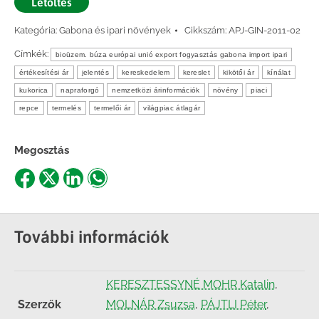
Letöltés
Kategória:
Gabona és ipari növények
Cikkszám:
APJ-GIN-2011-02
Címkék:
bioüzem. búza európai unió export fogyasztás gabona import ipari
értékesítési ár
jelentés
kereskedelem
kereslet
kikötői ár
kínálat
kukorica
napraforgó
nemzetközi árinformációk
növény
piaci
repce
termelés
termelői ár
világpiac átlagár
Megosztás
Share
Share
Share
Share
on
on
on
on
Facebook
X
LinkedIn
WhatsApp
További információk
KERESZTESSYNÉ MOHR Katalin
,
Szerzők
MOLNÁR Zsuzsa
,
PÁJTLI Péter
,