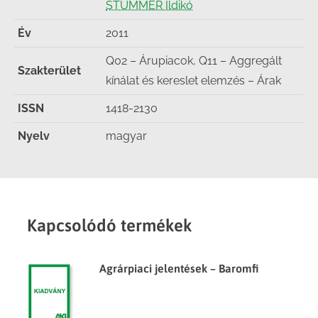
STUMMER Ildikó
Év
2011
Q02 – Árupiacok, Q11 – Aggregált
Szakterület
kínálat és kereslet elemzés – Árak
ISSN
1418-2130
Nyelv
magyar
Kapcsolódó termékek
Agrárpiaci jelentések – Baromfi