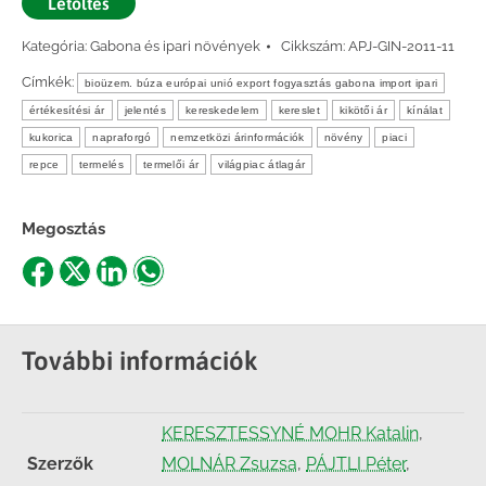
Letöltés
Kategória:
Gabona és ipari növények
Cikkszám:
APJ-GIN-2011-11
Címkék:
bioüzem. búza európai unió export fogyasztás gabona import ipari
értékesítési ár
jelentés
kereskedelem
kereslet
kikötői ár
kínálat
kukorica
napraforgó
nemzetközi árinformációk
növény
piaci
repce
termelés
termelői ár
világpiac átlagár
Megosztás
Share
Share
Share
Share
on
on
on
on
Facebook
X
LinkedIn
WhatsApp
További információk
KERESZTESSYNÉ MOHR Katalin
,
Szerzők
MOLNÁR Zsuzsa
,
PÁJTLI Péter
,