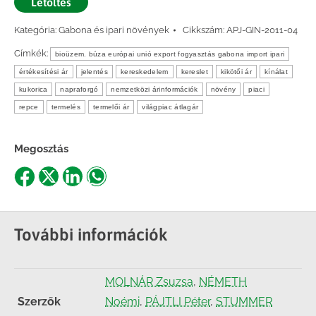
Letöltés
Kategória:
Gabona és ipari növények
Cikkszám:
APJ-GIN-2011-04
Címkék:
bioüzem. búza európai unió export fogyasztás gabona import ipari
értékesítési ár
jelentés
kereskedelem
kereslet
kikötői ár
kínálat
kukorica
napraforgó
nemzetközi árinformációk
növény
piaci
repce
termelés
termelői ár
világpiac átlagár
Megosztás
Share
Share
Share
Share
on
on
on
on
Facebook
X
LinkedIn
WhatsApp
További információk
MOLNÁR Zsuzsa
,
NÉMETH
Szerzők
Noémi
,
PÁJTLI Péter
,
STUMMER