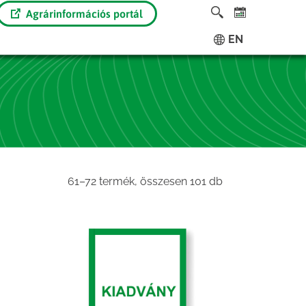
Agrárinformációs portál
EN
Sorted
61–72 termék, összesen 101 db
by
latest