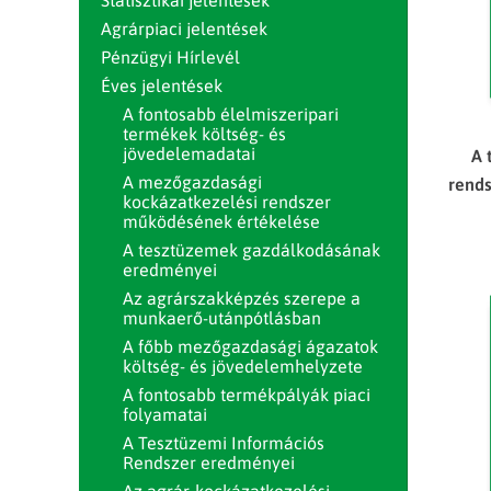
Statisztikai jelentések
Agrárpiaci jelentések
Pénzügyi Hírlevél
Éves jelentések
A fontosabb élelmiszeripari
termékek költség- és
jövedelemadatai
A 
A mezőgazdasági
rends
kockázatkezelési rendszer
működésének értékelése
A tesztüzemek gazdálkodásának
eredményei
Az agrárszakképzés szerepe a
munkaerő-utánpótlásban
A főbb mezőgazdasági ágazatok
költség- és jövedelemhelyzete
A fontosabb termékpályák piaci
folyamatai
A Tesztüzemi Információs
Rendszer eredményei