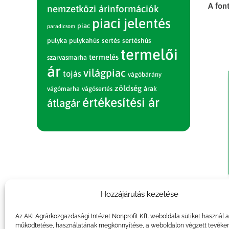
A fon
nemzetközi árinformációk
piaci jelentés
piac
paradicsom
pulyka
pulykahús
sertés
sertéshús
termelői
termelés
szarvasmarha
ár
világpiac
tojás
vágóbárány
zöldség
vágómarha
vágósertés
árak
értékesítési ár
átlagár
Hozzájárulás kezelése
A
gazd
Az AKI Agrárközgazdasági Intézet Nonprofit Kft. weboldala sütiket használ 
működtetése, használatának megkönnyítése, a weboldalon végzett tevéke