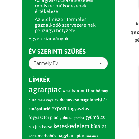
Az agrár-kockázatkezelési
rendszer működésének
értékelése
Az élelmiszer-termelés
A
gazdálkodó szervezeteinek
pénzügyi helyzete
gaz
Egyéb kiadványok
pé
ÉV SZERINTI SZŰRÉS
Bármely Év
CÍMKÉK
agrárpiac
baromfi
bor
bárány
alma
csirkehús
csomagolóhelyi ár
búza
cseresznye
export
fogyasztás
európai unió
gyümölcs
fogyasztói piac
gabona
gomba
kereskedelem
kínálat
juh
kacsa
hús
nagybani piac
marhahús
körte
narancs