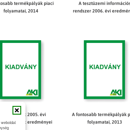
tosabb termékpályák piaci
A tesztüzemi információ
folyamatai, 2014
rendszer 2006. évi eredmé
 tesztüzemek 2005. évi
A fontosabb termékpályák p
álkodásának eredményei
folyamatai, 2013
a weboldal
nység