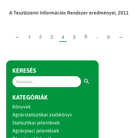
A Tesztüzemi Információs Rendszer eredményei, 2011
←
1
2
3
4
5
6
…
9
→
KERESÉS
Search Button
Search
for:
KATEGÓRIÁK
Könyvek
Agrárstatisztikai zsebkönyv
Statisztikai jelentések
Agrárpiaci jelentések