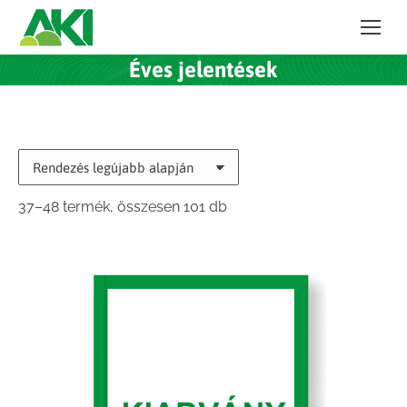
Éves jelentések
Sorted
37–48 termék, összesen 101 db
by
latest