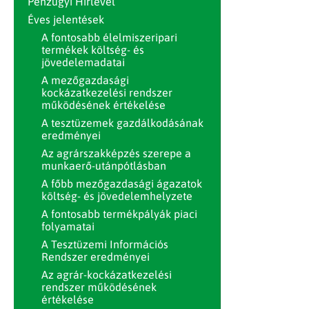
Pénzügyi Hírlevél
Éves jelentések
A fontosabb élelmiszeripari
termékek költség- és
jövedelemadatai
A mezőgazdasági
kockázatkezelési rendszer
működésének értékelése
A tesztüzemek gazdálkodásának
eredményei
Az agrárszakképzés szerepe a
munkaerő-utánpótlásban
A főbb mezőgazdasági ágazatok
költség- és jövedelemhelyzete
A fontosabb termékpályák piaci
folyamatai
A Tesztüzemi Információs
Rendszer eredményei
Az agrár-kockázatkezelési
rendszer működésének
értékelése