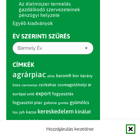
Az élelmiszer-termelés
gazdálkodó szervezeteinek
pénzügyi helyzete
Egyéb kiadványok
ÉV SZERINTI SZŰRÉS
Bármely Év
CÍMKÉK
agrárpiac
baromfi
bor
bárány
alma
csirkehús
csomagolóhelyi ár
búza
cseresznye
export
fogyasztás
európai unió
gyümölcs
fogyasztói piac
gabona
gomba
kereskedelem
kínálat
juh
kacsa
hús
nagybani piac
marhahús
körte
narancs
nemzetközi árinformációk
Hozzájárulás kezelése
piaci jelentés