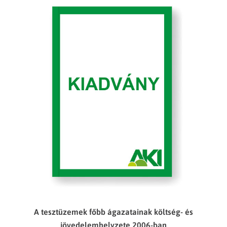
A tesztüzemek főbb ágazatainak költség- és
jövedelemhelyzete 2006-ban