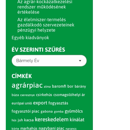
Az agrár-kockázatkezelési
rendszer működésének
értékelése
Az élelmiszer-termelés
gazdálkodó szervezeteinek
pénzügyi helyzete
Egyéb kiadványok
ÉV SZERINTI SZŰRÉS
Bármely Év
CÍMKÉK
agrárpiac
baromfi
bor
bárány
alma
csirkehús
csomagolóhelyi ár
búza
cseresznye
export
fogyasztás
európai unió
gyümölcs
fogyasztói piac
gabona
gomba
kereskedelem
kínálat
juh
kacsa
hús
nagybani piac
marhahús
körte
narancs