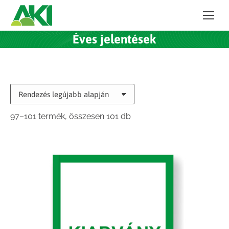
Éves jelentések
Sorted
97–101 termék, összesen 101 db
by
latest