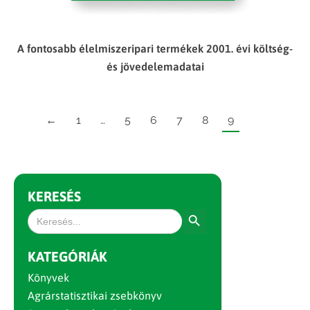
A fontosabb élelmiszeripari termékek 2001. évi költség-
és jövedelemadatai
←
1
…
5
6
7
8
9
KERESÉS
Search Button
Search
for:
KATEGÓRIÁK
Könyvek
Agrárstatisztikai zsebkönyv