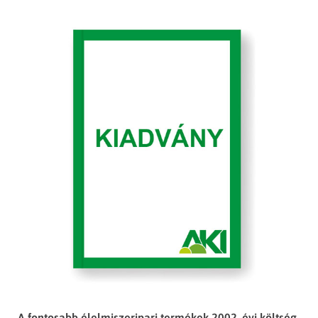
A fontosabb élelmiszeripari termékek 2002. évi költség-