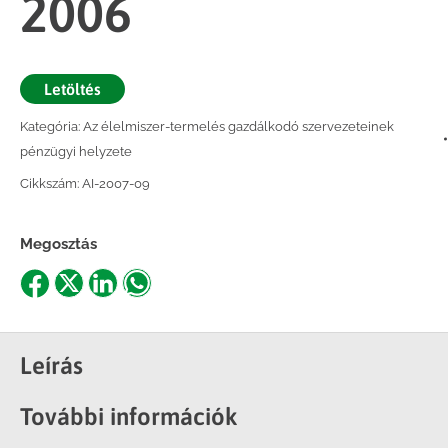
2006
Letöltés
Kategória:
Az élelmiszer-termelés gazdálkodó szervezeteinek
pénzügyi helyzete
Cikkszám:
AI-2007-09
Megosztás
Share
Share
Share
Share
on
on
on
on
Facebook
X
LinkedIn
WhatsApp
Leírás
További információk