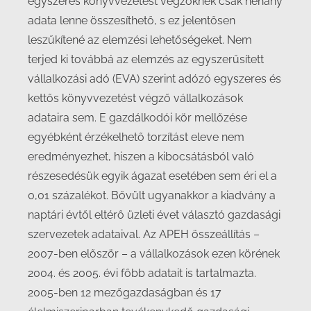
egyszeres könyvvezetést végzőknek csak néhány
adata lenne összesíthető, s ez jelentősen
leszűkítené az elemzési lehetőségeket. Nem
terjed ki továbbá az elemzés az egyszerűsített
vállalkozási adó (EVA) szerint adózó egyszeres és
kettős könyvvezetést végző vállalkozások
adataira sem. E gazdálkodói kör mellőzése
egyébként érzékelhető torzítást eleve nem
eredményezhet, hiszen a kibocsátásból való
részesedésük egyik ágazat esetében sem éri el a
0,01 százalékot. Bővült ugyanakkor a kiadvány a
naptári évtől eltérő üzleti évet választó gazdasági
szervezetek adataival. Az APEH összeállítás –
2007-ben először – a vállalkozások ezen körének
2004. és 2005. évi főbb adatait is tartalmazta.
2005-ben 12 mezőgazdaságban és 17