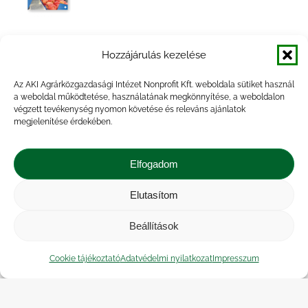
Az élelmiszer-termelés gazdálkodó
Hozzájárulás kezelése
szervezeteinek pénzügyi helyzete, 2017
Az AKI Agrárközgazdasági Intézet Nonprofit Kft. weboldala sütiket használ
a weboldal működtetése, használatának megkönnyítése, a weboldalon
végzett tevékenység nyomon követése és releváns ajánlatok
megjelenítése érdekében.
Az élelmiszer-termelés gazdálkodó
szervezeteinek pénzügyi helyzete, 2015
Elfogadom
Elutasítom
Beállítások
Az élelmiszer-termelés gazdálkodó
szervezeteinek pénzügyi helyzete, 2014
Cookie tájékoztató
Adatvédelmi nyilatkozat
Impresszum