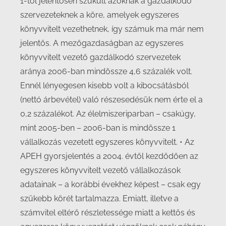
1-től jelentősen szűkült azoknak a gazdálkodó
szervezeteknek a köre, amelyek egyszeres
könyvvitelt vezethetnek, így számuk ma már nem
jelentős. A mezőgazdaságban az egyszeres
könyvvitelt vezető gazdálkodó szervezetek
aránya 2006-ban mindössze 4,6 százalék volt.
Ennél lényegesen kisebb volt a kibocsátásból
(nettó árbevétel) való részesedésük nem érte el a
0,2 százalékot. Az élelmiszeriparban – csakúgy,
mint 2005-ben – 2006-ban is mindössze 1
vállalkozás vezetett egyszeres könyvvitelt. • Az
APEH gyorsjelentés a 2004. évtől kezdődően az
egyszeres könyvvitelt vezető vállalkozások
adatainak – a korábbi évekhez képest – csak egy
szűkebb körét tartalmazza. Emiatt, illetve a
számvitel eltérő részletessége miatt a kettős és