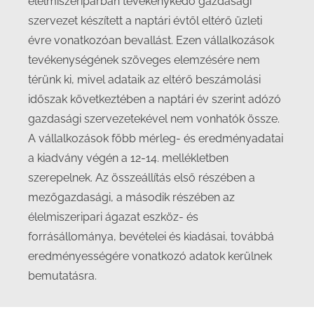
élelmiszeriparban tevékenykedő gazdasági
szervezet készített a naptári évtől eltérő üzleti
évre vonatkozóan bevallást. Ezen vállalkozások
tevékenységének szöveges elemzésére nem
térünk ki, mivel adataik az eltérő beszámolási
időszak következtében a naptári év szerint adózó
gazdasági szervezetekével nem vonhatók össze.
A vállalkozások főbb mérleg- és eredményadatai
a kiadvány végén a 12-14. mellékletben
szerepelnek. Az összeállítás első részében a
mezőgazdasági, a második részében az
élelmiszeripari ágazat eszköz- és
forrásállománya, bevételei és kiadásai, továbbá
eredményességére vonatkozó adatok kerülnek
bemutatásra.