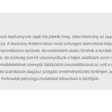
on
on
on
on
Facebook
X
LinkedIn
WhatsApp
azó kiadványunk 1998 óta jelenik meg. Jelen kiadvány az 194
zza. A kiadvány érdemi része rövid szöveges elemzéssel indu
onlítására épülnek, de esetenként utalás történik a korábbi 
ek, de szükség szerint visszanyúltunk a teljes adatbázis azon
ellékletében szereplő táblázatok összeállításával az volt a
bbi számítások alapjául szolgáló eredményközlés történjen, 
a fontosabb pénzügyi mutatókat idősorban is közöljük…