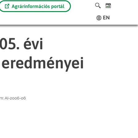
Agrárinformációs portál
EN
5. évi
 eredményei
ám:
AI-2006-06