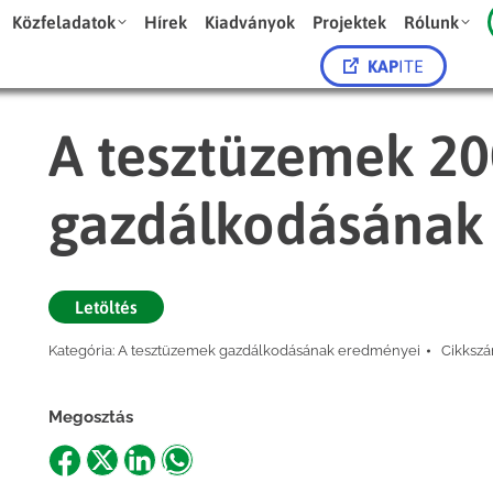
Közfeladatok
Hírek
Kiadványok
Projektek
Rólunk
KAP
ITE
A tesztüzemek 200
gazdálkodásának
Letöltés
Kategória:
A tesztüzemek gazdálkodásának eredményei
Cikksz
Megosztás
Share
Share
Share
Share