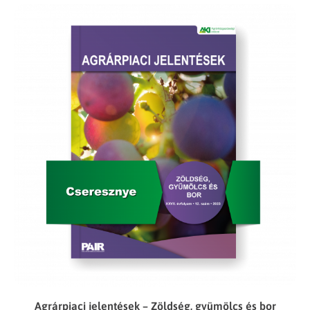
Agrárpiaci jelentések – Zöldség, gyümölcs és bor