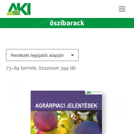
őszibarack
Sorted
73–84 termék, összesen 394 db
by
latest