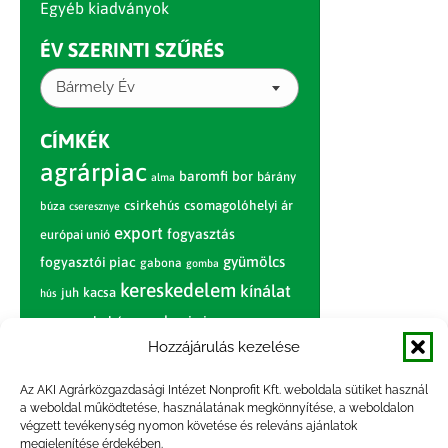
Egyéb kiadványok
ÉV SZERINTI SZŰRÉS
Bármely Év
CÍMKÉK
agrárpiac
baromfi
bor
bárány
alma
csirkehús
csomagolóhelyi ár
búza
cseresznye
export
fogyasztás
európai unió
gyümölcs
fogyasztói piac
gabona
gomba
kereskedelem
kínálat
juh
kacsa
hús
nagybani piac
marhahús
körte
narancs
nemzetközi árinformációk
Hozzájárulás kezelése
piaci jelentés
piac
paradicsom
Az AKI Agrárközgazdasági Intézet Nonprofit Kft. weboldala sütiket használ
a weboldal működtetése, használatának megkönnyítése, a weboldalon
pulyka
pulykahús
sertés
sertéshús
végzett tevékenység nyomon követése és releváns ajánlatok
termelői
termelés
szarvasmarha
megjelenítése érdekében.