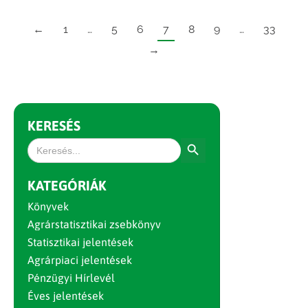
←
1
…
5
6
7
8
9
…
33
→
KERESÉS
Search Button
Search
for:
KATEGÓRIÁK
Könyvek
Agrárstatisztikai zsebkönyv
Statisztikai jelentések
Agrárpiaci jelentések
Pénzügyi Hírlevél
Éves jelentések