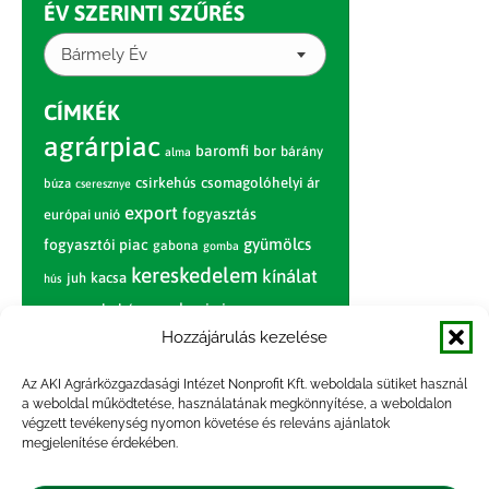
ÉV SZERINTI SZŰRÉS
Bármely Év
CÍMKÉK
agrárpiac
baromfi
bor
bárány
alma
csirkehús
csomagolóhelyi ár
búza
cseresznye
export
fogyasztás
európai unió
gyümölcs
fogyasztói piac
gabona
gomba
kereskedelem
kínálat
juh
kacsa
hús
nagybani piac
marhahús
körte
narancs
nemzetközi árinformációk
Hozzájárulás kezelése
piaci jelentés
piac
paradicsom
Az AKI Agrárközgazdasági Intézet Nonprofit Kft. weboldala sütiket használ
a weboldal működtetése, használatának megkönnyítése, a weboldalon
pulyka
pulykahús
sertés
sertéshús
végzett tevékenység nyomon követése és releváns ajánlatok
termelői
termelés
megjelenítése érdekében.
szarvasmarha
ár
világpiac
tojás
vágóbárány