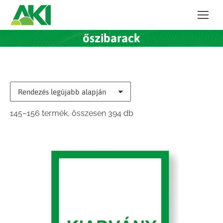
őszibarack
Sorted
145–156 termék, összesen 394 db
by
latest