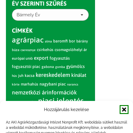
ÉV SZERINTI SZŰRÉS
Bármely Év
CÍMKÉK
agrárpiac
baromfi
bor
bárány
alma
csirkehús
csomagolóhelyi ár
búza
cseresznye
export
fogyasztás
európai unió
gyümölcs
fogyasztói piac
gabona
gomba
kereskedelem
kínálat
juh
kacsa
hús
nagybani piac
marhahús
körte
narancs
nemzetközi árinformációk
piaci jelentés
piac
paradicsom
Hozzájárulás kezelése
pulyka
pulykahús
sertés
sertéshús
termelői
termelés
szarvasmarha
Az AKI Agrárközgazdasági Intézet Nonprofit Kft. weboldala sütiket használ
ár
a weboldal működtetése, használatának megkönnyítése, a weboldalon
világpiac
tojás
vágóbárány