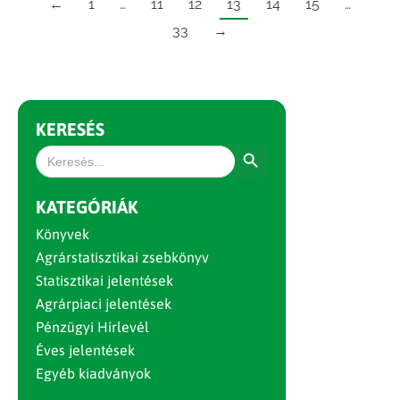
←
1
…
11
12
13
14
15
…
33
→
KERESÉS
Search Button
Search
for:
KATEGÓRIÁK
Könyvek
Agrárstatisztikai zsebkönyv
Statisztikai jelentések
Agrárpiaci jelentések
Pénzügyi Hírlevél
Éves jelentések
Egyéb kiadványok