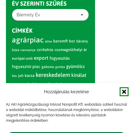
ÉV SZERINTI SZŰRÉS
Bármely Év
CÍMKÉK
agrárpiac
baromfi
bor
bárány
alma
csirkehús
csomagolóhelyi ár
búza
cseresznye
export
fogyasztás
európai unió
gyümölcs
fogyasztói piac
gabona
gomba
kereskedelem
kínálat
juh
kacsa
hús
nagybani piac
marhahús
körte
narancs
nemzetközi árinformációk
Hozzájárulás kezelése
piaci jelentés
piac
paradicsom
Az AKI Agrárközgazdasági Intézet Nonprofit Kft. weboldala sütiket használ
a weboldal működtetése, használatának megkönnyítése, a weboldalon
pulyka
pulykahús
sertés
sertéshús
végzett tevékenység nyomon követése és releváns ajánlatok
termelői
termelés
megjelenítése érdekében.
szarvasmarha
ár
világpiac
tojás
vágóbárány