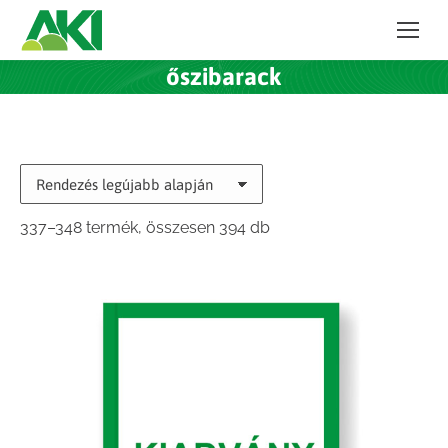
őszibarack
Sorted
337–348 termék, összesen 394 db
by
latest