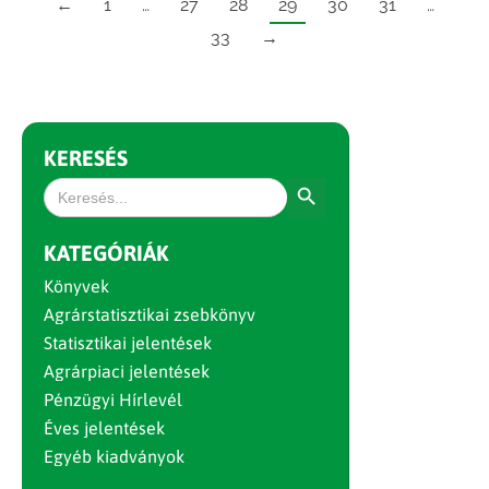
←
1
…
27
28
29
30
31
…
33
→
KERESÉS
Search Button
Search
for:
KATEGÓRIÁK
Könyvek
Agrárstatisztikai zsebkönyv
Statisztikai jelentések
Agrárpiaci jelentések
Pénzügyi Hírlevél
Éves jelentések
Egyéb kiadványok