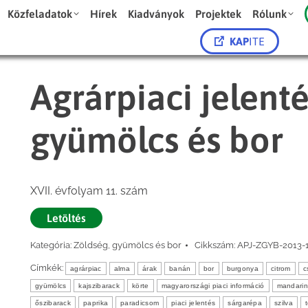
Közfeladatok
Hírek
Kiadványok
Projektek
Rólunk
KAP
ITE
Agrárpiaci jelent
gyümölcs és bor
XVII. évfolyam 11. szám
Letöltés
Kategória:
Zöldség, gyümölcs és bor
Cikkszám:
APJ-ZGYB-2013-
Címkék:
agrárpiac
alma
árak
banán
bor
burgonya
citrom
c
gyümölcs
kajszibarack
körte
magyarországi piaci információ
mandarin
őszibarack
paprika
paradicsom
piaci jelentés
sárgarépa
szilva