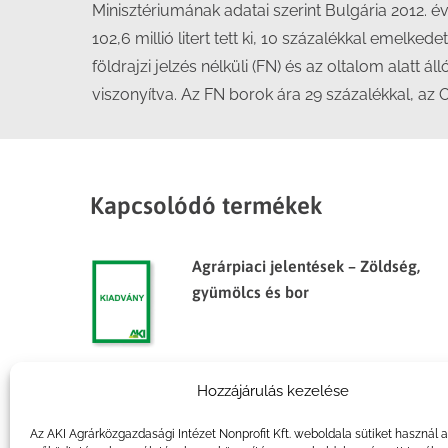
Minisztériumának adatai szerint Bulgária 2012. évi
102,6 millió litert tett ki, 10 százalékkal emelk
földrajzi jelzés nélküli (FN) és az oltalom alatt á
viszonyítva. Az FN borok ára 29 százalékkal, az 
Kapcsolódó termékek
Agrárpiaci jelentések – Zöldség,
gyümölcs és bor
Hozzájárulás kezelése
Agrárpiaci jelentések – Zöldség,
gyümölcs és bor
Az AKI Agrárközgazdasági Intézet Nonprofit Kft. weboldala sütiket használ 