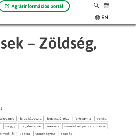
Agrárinformációs portál
EN
ések – Zöldség,
11
seresznye
fejes káposzta
fogyasztói piac
fokhagyma
gomba
meggy
nagybani piac
narancs
nemzetközi piaci információ
termelői ár
uborka
vöröshagyma
zöldség