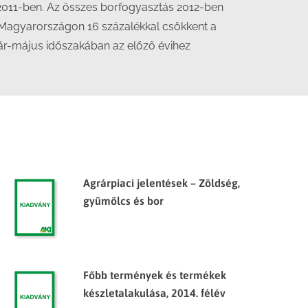
int 2011-ben. Az összes borfogyasztás 2012-ben
int Magyarországon 16 százalékkal csökkent a
január-május időszakában az előző évihez
Agrárpiaci jelentések – Zöldség,
gyümölcs és bor
Főbb termények és termékek
készletalakulása, 2014. félév