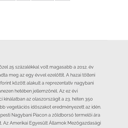
közel 25 százalékkal volt magasabb a 2012. év
ta meg az egy évvel ezelőttit. A hazai tölteni
rint között alakult a reprezentatív nagybani
anezen hetében jellemzőnél. Az ez évi
i kínálatban az olaszországit a 23. héten 350
ebb vegetációs időszakot eredményezett az idén.
apesti Nagybani Piacon a zöldborsó termelői ára
est. Az Amerikai Egyesült Államok Mezőgazdasági