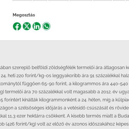
Megosztás
Share
Share
Share
Share
on
on
on
on
Facebook
X
LinkedIn
WhatsApp
tában szereplő belföldi zöldségfélék termelői ára átlagosan 
. heti 220 forint/kg-os leggyakoribb ára 91 százalékkal halad
tománytól függően 65-90 forint, a kilogrammos ára 440-540 fo
/kg) termelői ára 70 százalékkal volt magasabb a 2012. év ugy
forintért kínálták kilogrammonként a 24. héten, míg a külpiac
szágon a szélsőséges időjárás a vetésidő csúszását és rövid
al 11,3 ezer hektárra csökkent. A kisebb termés miatt a Bud
bb (426 forint/kg) volt az előző év azonos időszakához kép