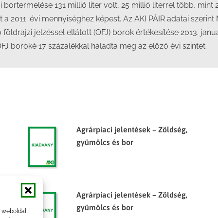
 bortermelése 131 millió liter volt, 25 millió literrel több, m
edett a 2011. évi mennyiséghez képest. Az AKI PÁIR adatai szer
lló földrajzi jelzéssel ellátott (OFJ) borok értékesítése 2013. 
OFJ boroké 17 százalékkal haladta meg az előző évi szintet.
Agrárpiaci jelentések – Zöldség,
gyümölcs és bor
Agrárpiaci jelentések – Zöldség,
gyümölcs és bor
a weboldal