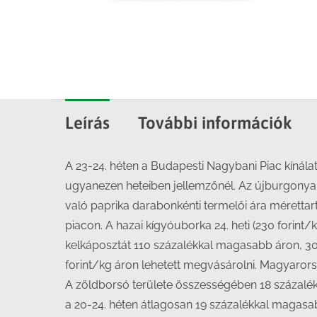
Leírás
További információk
A 23-24. héten a Budapesti Nagybani Piac kínála
ugyanezen heteiben jellemzőnél. Az újburgonya 24
való paprika darabonkénti termelői ára mérettar
piacon. A hazai kígyóuborka 24. heti (230 forint
kelkáposztát 110 százalékkal magasabb áron, 305 
forint/kg áron lehetett megvásárolni. Magyaror
A zöldborsó területe összességében 18 százalékk
a 20-24. héten átlagosan 19 százalékkal magasa