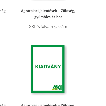
ség,
Agrárpiaci jelentések – Zöldség,
gyümölcs és bor
XXI. évfolyam 5. szám
ség,
Agrárpiaci jelentések – Zöldség,