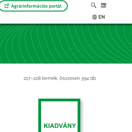
Agrárinformációs portál
EN
Sorted
217–228 termék, összesen 394 db
by
latest