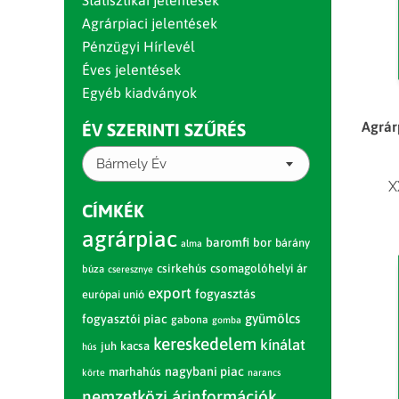
Statisztikai jelentések
Agrárpiaci jelentések
Pénzügyi Hírlevél
Éves jelentések
Egyéb kiadványok
Agrár
ÉV SZERINTI SZŰRÉS
Bármely Év
X
CÍMKÉK
agrárpiac
baromfi
bor
bárány
alma
csirkehús
csomagolóhelyi ár
búza
cseresznye
export
fogyasztás
európai unió
gyümölcs
fogyasztói piac
gabona
gomba
kereskedelem
kínálat
juh
kacsa
hús
nagybani piac
marhahús
körte
narancs
nemzetközi árinformációk