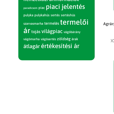
piaci jelentés
piac
paradicsom
pulyka
pulykahús
sertés
sertéshús
termelői
termelés
Agrár
szarvasmarha
ár
világpiac
tojás
vágóbárány
zöldség
vágómarha
vágósertés
árak
X
értékesítési ár
átlagár