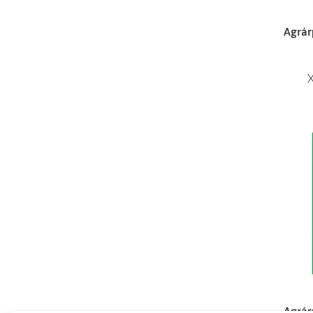
Agrár
X
Agrár