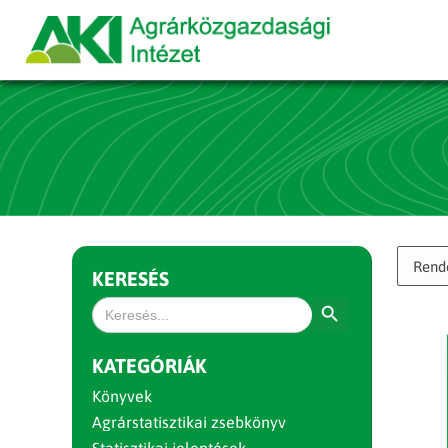
KERESÉS
Search Button
Search
for:
KATEGÓRIÁK
Könyvek
Agrárstatisztikai zsebkönyv