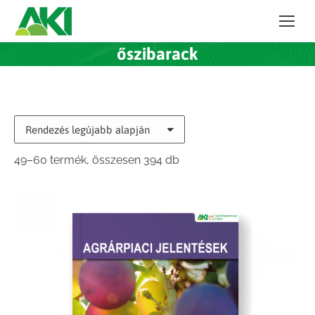
őszibarack
Sorted
49–60 termék, összesen 394 db
by
latest