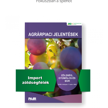
Fókuszban a spenót