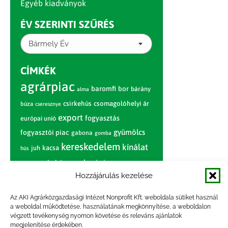
Egyéb kiadványok
ÉV SZERINTI SZŰRÉS
Bármely Év
CÍMKÉK
agrárpiac
baromfi
bor
bárány
alma
csirkehús
csomagolóhelyi ár
búza
cseresznye
export
fogyasztás
európai unió
gyümölcs
fogyasztói piac
gabona
gomba
kereskedelem
kínálat
juh
kacsa
hús
nagybani piac
marhahús
körte
narancs
nemzetközi árinformációk
Hozzájárulás kezelése
piaci jelentés
piac
paradicsom
Az AKI Agrárközgazdasági Intézet Nonprofit Kft. weboldala sütiket használ
a weboldal működtetése, használatának megkönnyítése, a weboldalon
pulyka
pulykahús
sertés
sertéshús
végzett tevékenység nyomon követése és releváns ajánlatok
termelői
termelés
megjelenítése érdekében.
szarvasmarha