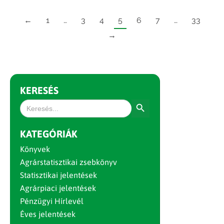
←
1
…
3
4
5
6
7
…
33
→
KERESÉS
Search Button
Search
for:
KATEGÓRIÁK
Könyvek
Agrárstatisztikai zsebkönyv
Statisztikai jelentések
Agrárpiaci jelentések
Pénzügyi Hírlevél
Éves jelentések