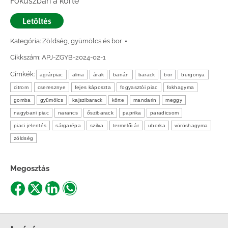
Fókuszban a körte
Letöltés
Kategória:
Zöldség, gyümölcs és bor
Cikkszám:
APJ-ZGYB-2024-02-1
Címkék:
agrárpiac
alma
árak
banán
barack
bor
burgonya
citrom
cseresznye
fejes káposzta
fogyasztói piac
fokhagyma
gomba
gyümölcs
kajszibarack
körte
mandarin
meggy
nagybani piac
narancs
őszibarack
paprika
paradicsom
piaci jelentés
sárgarépa
szilva
termelői ár
uborka
vöröshagyma
zöldség
Megosztás
Share
Share
Share
Share
on
on
on
on
Facebook
X
LinkedIn
WhatsApp