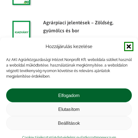
Agrárpiaci jelentések – Zöldség,
gyümölcs és bor
Hozzájárulás kezelése
Az AKI Agrárközgazdasági Intézet Nonprofit Kft. weboldala sütiket használ
Főbb termények és termékek
a weboldal működtetése, használatának megkönnyítése, a weboldalon
végzett tevékenység nyomon követése és releváns ajánlatok
készletalakulása, 2014. félév
megjelenítése érdekében.
Elfogadom
Elutasítom
Impresszum
|
Kapcsolat
|
Jogi nyilatkozat
|
Közérdekű adatok
|
Adatvédelmi nyilatkozat
|
Beállítások
Akadálymentesítési nyilatkozat
|
Cookie
tájékoztató
Cookie tájékoztató
Adatvédelmi nyilatkozat
Impresszum