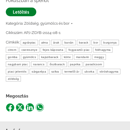
Fókuszban a spenót
Letöltés
Kategória:
Zöldség, gyümölcs és bor
Cikkszám:
APJ-ZGYB-2024-08-1
Címkék:
agrárpiac
alma
árak
banán
barack
bor
burgonya
citrom
cseresznye
fejes káposzta
fogyasztói piac
fokhagyma
gomba
gyümölcs
kajszibarack
körte
mandarin
meggy
nagybani piac
narancs
őszibarack
paprika
paradicsom
piaci jelentés
sárgarépa
szilva
termelői ár
uborka
vöröshagyma
zöldség
Megosztás
Share
Share
Share
Share
on
on
on
on
Facebook
X
LinkedIn
WhatsApp