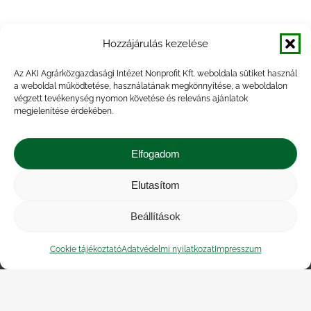
Agrárpiaci jelentések – Zöldség,
Hozzájárulás kezelése
gyümölcs és bor
Az AKI Agrárközgazdasági Intézet Nonprofit Kft. weboldala sütiket használ
a weboldal működtetése, használatának megkönnyítése, a weboldalon
végzett tevékenység nyomon követése és releváns ajánlatok
megjelenítése érdekében.
Agrárpiaci jelentések – Zöldség,
gyümölcs és bor
Elfogadom
Elutasítom
Beállítások
Impresszum
|
Kapcsolat
|
Jogi nyilatkozat
|
Közérdekű adatok
|
Adatvédelmi nyilatkozat
|
Cookie tájékoztató
Adatvédelmi nyilatkozat
Impresszum
Akadálymentesítési nyilatkozat
|
Cookie
tájékoztató