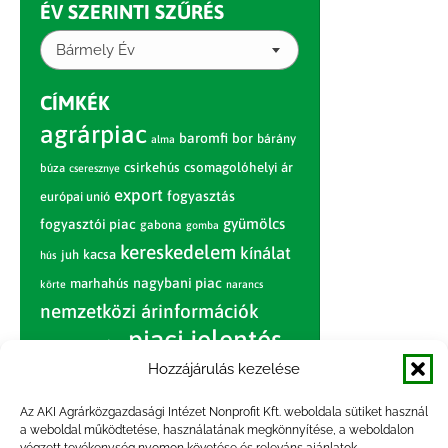
ÉV SZERINTI SZŰRÉS
Bármely Év
CÍMKÉK
agrárpiac
baromfi
bor
bárány
alma
csirkehús
csomagolóhelyi ár
búza
cseresznye
export
fogyasztás
európai unió
gyümölcs
fogyasztói piac
gabona
gomba
kereskedelem
kínálat
juh
kacsa
hús
nagybani piac
marhahús
körte
narancs
nemzetközi árinformációk
piaci jelentés
piac
paradicsom
Hozzájárulás kezelése
pulyka
pulykahús
sertés
sertéshús
termelői
termelés
szarvasmarha
Az AKI Agrárközgazdasági Intézet Nonprofit Kft. weboldala sütiket használ
ár
a weboldal működtetése, használatának megkönnyítése, a weboldalon
világpiac
tojás
vágóbárány