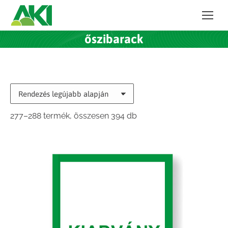
őszibarack
Sorted
277–288 termék, összesen 394 db
by
latest