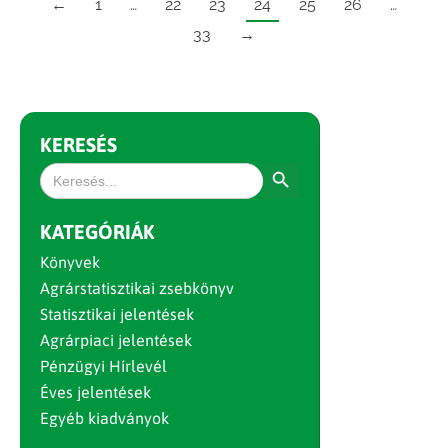
←
1
…
22
23
24
25
26
…
33
→
KERESÉS
Search Button
Search
for:
KATEGÓRIÁK
Könyvek
Agrárstatisztikai zsebkönyv
Statisztikai jelentések
Agrárpiaci jelentések
Pénzügyi Hírlevél
Éves jelentések
Egyéb kiadványok