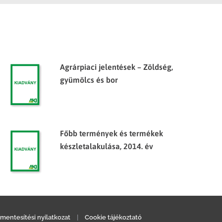
Agrárpiaci jelentések – Zöldség,
gyümölcs és bor
Főbb termények és termékek
készletalakulása, 2014. év
mentesítési nyilatkozat
|
Cookie tájékoztató