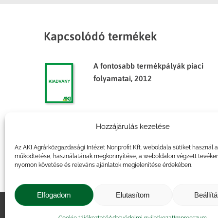
Kapcsolódó termékek
A fontosabb termékpályák piaci
folyamatai, 2012
Hozzájárulás kezelése
Agrárpiaci jelentések – Zöldség,
gyümölcs és bor
Az AKI Agrárközgazdasági Intézet Nonprofit Kft. weboldala sütiket használ 
működtetése, használatának megkönnyítése, a weboldalon végzett tevéke
nyomon követése és releváns ajánlatok megjelenítése érdekében.
Elfogadom
Elutasítom
Beállít
Impresszum
|
Kapcsolat
|
Jogi ny