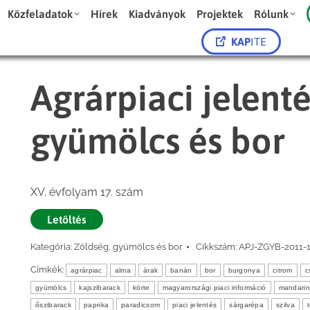
Közfeladatok
Hírek
Kiadványok
Projektek
Rólunk
KAP
ITE
Agrárpiaci jelent
gyümölcs és bor
XV. évfolyam 17. szám
Letöltés
Kategória:
Zöldség, gyümölcs és bor
Cikkszám:
APJ-ZGYB-2011-
Címkék:
agrárpiac
alma
árak
banán
bor
burgonya
citrom
c
gyümölcs
kajszibarack
körte
magyarországi piaci információ
mandarin
őszibarack
paprika
paradicsom
piaci jelentés
sárgarépa
szilva