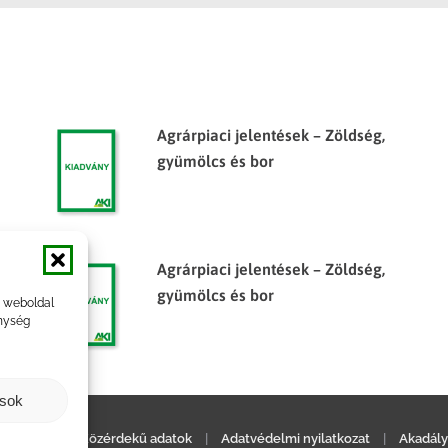
Agrárpiaci jelentések – Zöldség,
gyümölcs és bor
Agrárpiaci jelentések – Zöldség,
gyümölcs és bor
a weboldal
nység
ások
ilatkozat
|
Közérdekű adatok
|
Adatvédelmi nyilatkozat
|
Akadály