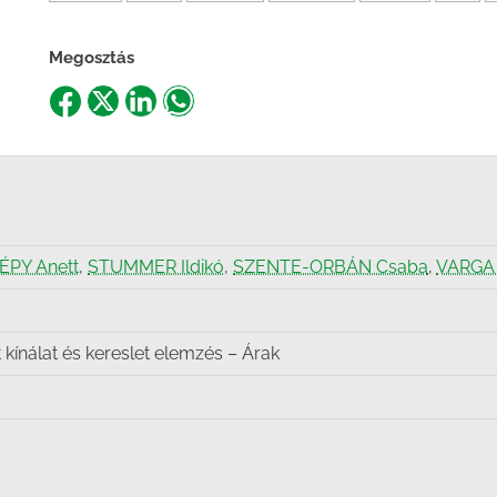
Megosztás
Share
Share
Share
Share
on
on
on
on
Facebook
X
LinkedIn
WhatsApp
SÉPY Anett
,
STUMMER Ildikó
,
SZENTE-ORBÁN Csaba
,
VARGA 
kínálat és kereslet elemzés – Árak