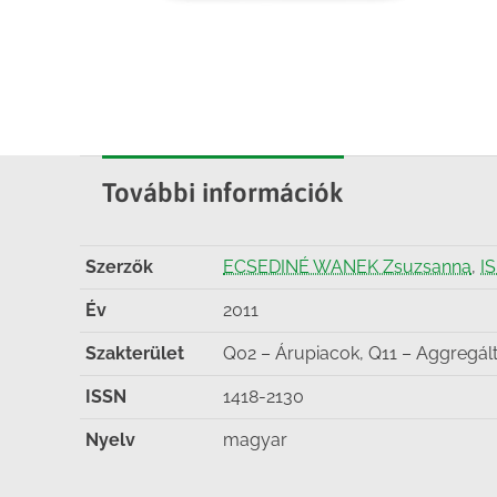
További információk
Szerzők
ECSEDINÉ WANEK Zsuzsanna
,
I
Év
2011
Szakterület
Q02 – Árupiacok, Q11 – Aggregált 
ISSN
1418-2130
Nyelv
magyar