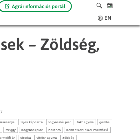
Agrárinformációs portál
EN
ések – Zöldség,
17
seresznye
fejes káposzta
fogyasztói piac
fokhagyma
gomba
meggy
nagybani piac
narancs
nemzetközi piaci információ
termelői ár
uborka
vöröshagyma
zöldség