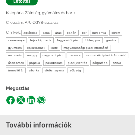
Letöltés
Kategória:
Zöldség, gyümölcs és bor
Cikkszám:
APJ-ZGYB-2011-22
Címkék:
agrárpiac
alma
árak
banán
bor
burgonya
citrom
cseresznye
fejes káposzta
fogyasztói piac
fokhagyma
gomba
gyümölcs
kajszibarack
körte
magyarországi piaci információ
mandarin
meggy
nagybani piac
narancs
nemzetközi piaci információ
őszibarack
paprika
paradicsom
piaci jelentés
sárgarépa
szilva
termelői ár
uborka
vöröshagyma
zöldség
Megosztás
Share
Share
Share
Share
on
on
on
on
Facebook
X
LinkedIn
WhatsApp
További információk