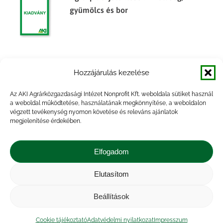
gyümölcs és bor
Agrárpiaci jelentések – Zöldség,
Hozzájárulás kezelése
gyümölcs és bor
Az AKI Agrárközgazdasági Intézet Nonprofit Kft. weboldala sütiket használ
a weboldal működtetése, használatának megkönnyítése, a weboldalon
végzett tevékenység nyomon követése és releváns ajánlatok
megjelenítése érdekében.
Főbb termények és termékek
készletalakulása, 2014. félév
Elfogadom
Elutasítom
Beállítások
Impresszum
|
Kapcsolat
|
Jogi nyilatkozat
|
Közérdekű adatok
|
Adatvédelmi nyilatkozat
|
Cookie tájékoztató
Adatvédelmi nyilatkozat
Impresszum