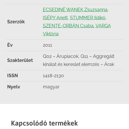
ECSEDINÉ WANEK Zsuzsanna
,
ISÉPY Anett
,
STUMMER Ildikó
,
Szerzők
SZENTE-ORBÁN Csaba
,
VARGA
Viktória
Év
2011
Q02 – Árupiacok, Q11 – Aggregált
Szakterület
kínálat és kereslet elemzés – Árak
ISSN
1418-2130
Nyelv
magyar
Kapcsolódó termékek