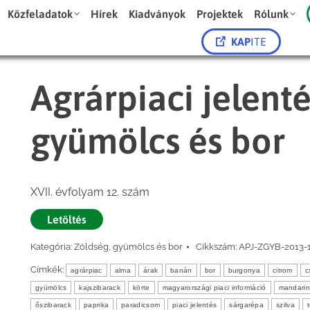
Közfeladatok
Hírek
Kiadványok
Projektek
Rólunk
KAP
ITE
Agrárpiaci jelent
gyümölcs és bor
XVII. évfolyam 12. szám
Letöltés
Kategória:
Zöldség, gyümölcs és bor
Cikkszám:
APJ-ZGYB-2013-
Címkék:
agrárpiac
alma
árak
banán
bor
burgonya
citrom
c
gyümölcs
kajszibarack
körte
magyarországi piaci információ
mandarin
őszibarack
paprika
paradicsom
piaci jelentés
sárgarépa
szilva