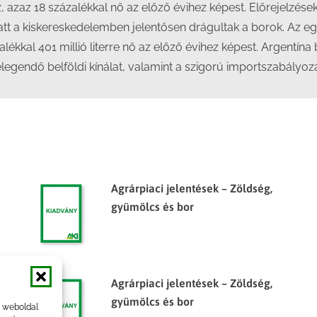
, azaz 18 százalékkal nő az előző évihez képest. Előrejelzés
tt a kiskereskedelemben jelentősen drágultak a borok. Az egy
lékkal 401 millió literre nő az előző évihez képest. Argentína b
 elegendő belföldi kínálat, valamint a szigorú importszabályoz
Agrárpiaci jelentések – Zöldség,
gyümölcs és bor
Agrárpiaci jelentések – Zöldség,
gyümölcs és bor
a weboldal