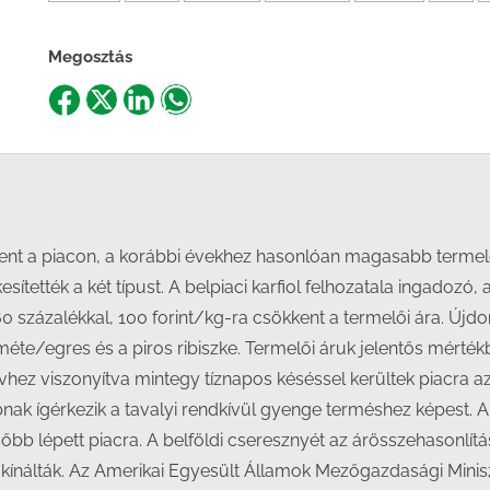
Megosztás
Share
Share
Share
Share
on
on
on
on
Facebook
X
LinkedIn
WhatsApp
nt a piacon, a korábbi évekhez hasonlóan magasabb termelői 
esítették a két típust. A belpiaci karfiol felhozatala ingadozó,
0 százalékkal, 100 forint/kg-ra csökkent a termelői ára. Újd
szméte/egres és a piros ribiszke. Termelői áruk jelentős mérté
évhez viszonyítva mintegy tíznapos késéssel kerültek piacra 
bnak ígérkezik a tavalyi rendkívül gyenge terméshez képest. A
őbb lépett piacra. A belföldi cseresznyét az árösszehasonlítás
 kínálták. Az Amerikai Egyesült Államok Mezőgazdasági Minis