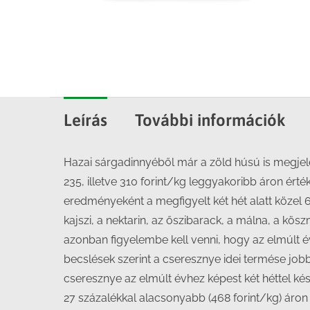
Leírás
További információk
Hazai sárgadinnyéből már a zöld húsú is megjele
235, illetve 310 forint/kg leggyakoribb áron érték
eredményeként a megfigyelt két hét alatt közel 6
kajszi, a nektarin, az őszibarack, a málna, a kö
azonban figyelembe kell venni, hogy az elmúlt 
becslések szerint a cseresznye idei termése job
cseresznye az elmúlt évhez képest két héttel kés
27 százalékkal alacsonyabb (468 forint/kg) áron