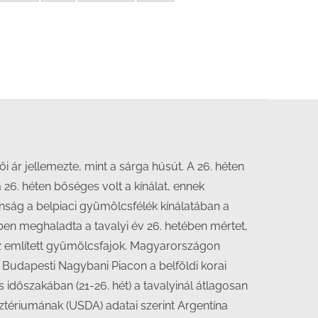
ár jellemezte, mint a sárga húsút. A 26. héten
 a 26. héten bőséges volt a kínálat, ennek
onság a belpiaci gyümölcsfélék kínálatában a
kben meghaladta a tavalyi év 26. hetében mértet,
az említett gyümölcsfajok. Magyarországon
 Budapesti Nagybani Piacon a belföldi korai
 időszakában (21-26. hét) a tavalyinál átlagosan
ztériumának (USDA) adatai szerint Argentína