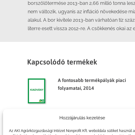
borszőlőtermése 2013-ban 2,66 millió tonna lesz
nem változik, ugyanis az infláció növekedése mia
alakul. A bor kivitele 2013-ban várhatóan tíz száza
literre esett vissza 2012-re. A csökkenés okai az
Kapcsolódó termékek
A fontosabb termékpályák piaci
folyamatai, 2014
Hozzájárulás kezelése
Agrárpiaci jelentések – Zöldség,
gyümölcs és bor
Az AKI Agrárközgazdasági Intézet Nonprofit Kft. weboldala sütiket használ 