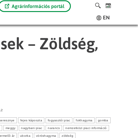
Agrárinformációs portál
EN
ések – Zöldség,
12
seresznye
fejes káposzta
fogyasztói piac
fokhagyma
gomba
meggy
nagybani piac
narancs
nemzetközi piaci információ
termelői ár
uborka
vöröshagyma
zöldség