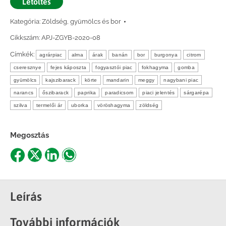
Letöltés
Kategória:
Zöldség, gyümölcs és bor
Cikkszám:
APJ-ZGYB-2020-08
Címkék:
agrárpiac
alma
árak
banán
bor
burgonya
citrom
cseresznye
fejes káposzta
fogyasztói piac
fokhagyma
gomba
gyümölcs
kajszibarack
körte
mandarin
meggy
nagybani piac
narancs
őszibarack
paprika
paradicsom
piaci jelentés
sárgarépa
szilva
termelői ár
uborka
vöröshagyma
zöldség
Megosztás
Share
Share
Share
Share
on
on
on
on
Facebook
X
LinkedIn
WhatsApp
Leírás
További információk