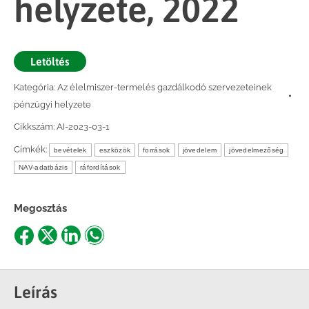
helyzete, 2022
Letöltés
Kategória:
Az élelmiszer-termelés gazdálkodó szervezeteinek
pénzügyi helyzete
Cikkszám:
AI-2023-03-1
Címkék:
bevételek
eszközök
források
jövedelem
jövedelmezőség
NAV-adatbázis
ráfordítások
Megosztás
Share
Share
Share
Share
on
on
on
on
Facebook
X
LinkedIn
WhatsApp
Leírás