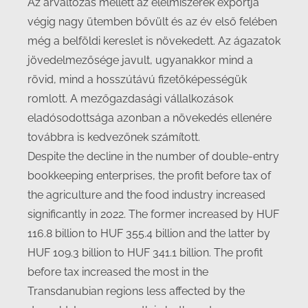
Az árváltozás mellett az élelmiszerek exportja
végig nagy ütemben bővült és az év első felében
még a belföldi kereslet is növekedett. Az ágazatok
jövedelmezősége javult, ugyanakkor mind a
rövid, mind a hosszútávú fizetőképességük
romlott. A mezőgazdasági vállalkozások
eladósodottsága azonban a növekedés ellenére
továbbra is kedvezőnek számított.
Despite the decline in the number of double-entry
bookkeeping enterprises, the profit before tax of
the agriculture and the food industry increased
significantly in 2022. The former increased by HUF
116.8 billion to HUF 355.4 billion and the latter by
HUF 109.3 billion to HUF 341.1 billion. The profit
before tax increased the most in the
Transdanubian regions less affected by the