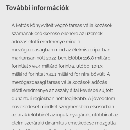
További információk
A kettős könyvvitelt végző társas vállalkozások
számának csökkenése ellenére az üzemek
adózás előtti eredménye mind a
mezőgazdaságban mind az élelmiszeriparban
markánsan nőtt 2022-ben. Előbbi 116,8 milliárd
forinttal 355,4 milliárd forintra, utóbbi 109,3
milliárd forinttal 341,1 milliárd forintra bővült. A
mezőgazdasági társas vállalkozások adózás
előtti eredménye az aszály által kevésbé sújtott
dunántúli régiókban nőtt leginkább. A jövedelem
növekedését mindkét szegmensben elsősorban
az árak (előbbinél az inputanyagárak, utóbbinál az
élelmiszerárak) dinamikus emelkedése mozgatta.