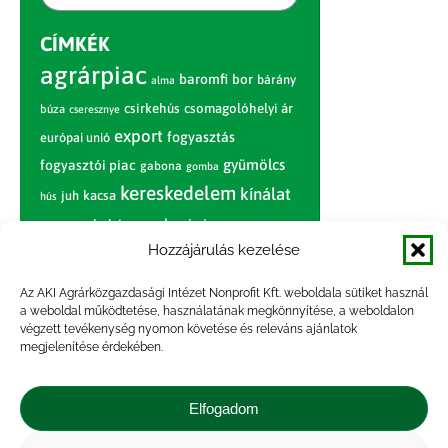
CÍMKÉK
agrárpiac
baromfi
bor
bárány
alma
csirkehús
csomagolóhelyi ár
búza
cseresznye
export
fogyasztás
európai unió
gyümölcs
fogyasztói piac
gabona
gomba
kereskedelem
kínálat
juh
kacsa
hús
nagybani piac
marhahús
körte
narancs
nemzetközi árinformációk
Hozzájárulás kezelése
piaci jelentés
piac
paradicsom
Az AKI Agrárközgazdasági Intézet Nonprofit Kft. weboldala sütiket használ
a weboldal működtetése, használatának megkönnyítése, a weboldalon
pulyka
pulykahús
sertés
sertéshús
végzett tevékenység nyomon követése és releváns ajánlatok
termelői
termelés
szarvasmarha
megjelenítése érdekében.
ár
világpiac
tojás
vágóbárány
zöldség
Elfogadom
vágómarha
vágósertés
árak
értékesítési ár
átlagár