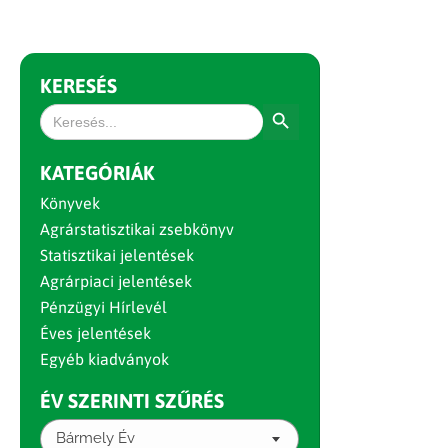
KERESÉS
Search Button
Search
for:
KATEGÓRIÁK
Könyvek
Agrárstatisztikai zsebkönyv
Statisztikai jelentések
Agrárpiaci jelentések
Pénzügyi Hírlevél
Éves jelentések
Egyéb kiadványok
ÉV SZERINTI SZŰRÉS
Bármely Év