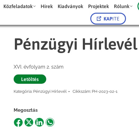
Közfeladatok
Hírek
Kiadványok
Projektek
Rólunk
KAP
ITE
Pénzügyi Hírlevél
XVI. évfolyam 2. szám
Letöltés
Kategória:
Pénzügyi Hírlevél
Cikkszám:
PH-2023-02-1
Megosztás
Share
Share
Share
Share
on
on
on
on