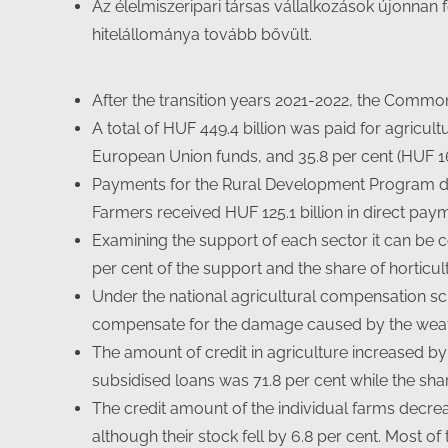
Az élelmiszeripari társas vállalkozások újonnan fe
hitelállománya tovább bővült.
After the transition years 2021-2022, the Common
A total of HUF 449.4 billion was paid for agricul
European Union funds, and 35.8 per cent (HUF 16
Payments for the Rural Development Program domi
Farmers received HUF 125.1 billion in direct payme
Examining the support of each sector it can be c
per cent of the support and the share of horticul
Under the national agricultural compensation sche
compensate for the damage caused by the weath
The amount of credit in agriculture increased by 
subsidised loans was 71.8 per cent while the sha
The credit amount of the individual farms decrea
although their stock fell by 6.8 per cent. Most o