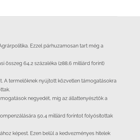
Agrárpolitika. Ezzel párhuzamosan tart még a
si összeg 64,2 százaléka (288,6 milliárd forint)
ot. A termelőknek nyújtott közvetlen támogatásokra
ttak.
ámogatások negyedét, míg az állattenyésztők a
kompenzálására 50,4 milliárd forintot folyósítottak
akához képest. Ezen belül a kedvezményes hitelek