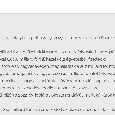
Facebook
X
LinkedIn
WhatsApp
1-jén hatályba lépett a 2023–2027-es időszakra szóló Közös 
liárd forintot fizettek ki március 31-ig. A folyósított támogatá
t (160,8 milliárd forint) hazai költségvetésből fizették ki.
ak 2023 első negyedévében, meghaladták a 267 milliárd forint
egyéb támogatásokra együttesen 4,3 milliárd forintot folyósíto
lmondható, hogy a szántóföldi növénytermesztők kapták a t
 kertészet részesedése pedig csupán 4,0 százalék volt.
. pillér) a 2022. évi időjárás okozta rendkívüli mértékű károk 
l 981,2 milliárd forintra emelkedett az előző év azonos idősz