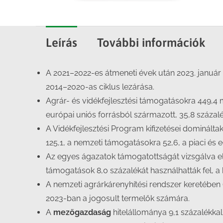
Leírás
További információk
A 2021–2022-es átmeneti évek után 2023. január 
2014–2020-as ciklus lezárása.
Agrár- és vidékfejlesztési támogatásokra 449,4 mil
európai uniós forrásból származott, 35,8 százaléká
A Vidékfejlesztési Program kifizetései dominált
125,1, a nemzeti támogatásokra 52,6, a piaci és 
Az egyes ágazatok támogatottságát vizsgálva e
támogatások 8,0 százalékát használhatták fel, a
A nemzeti agrárkárenyhítési rendszer keretében (I
2023-ban a jogosult termelők számára.
A
mezőgazdaság
hitelállománya 9,1 százalékka