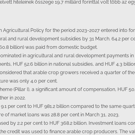
lvett hiteleinek összege 19,7 milliárd forinttal volt több az e
 Agricultural Policy for the period 2023-2027 entered into for
tural and rural development subsidies by 31 March. 64.2 per c
0.8 billion) was paid from domestic budget.
nated in agricultural and rural development payments in the
nts, HUF 52.6 billion in national subsidies, and HUF 4.3 billi
onsidered that arable crop growers received a quarter of the 
ture was only 4.0 per cent.
me (Pillar I), a significant amount of compensation, HUF 50.4 
er in 2022.
9.1 per cent to HUF 981.2 billion compared to the same quarter 
re of market loans was 28.8 per cent in March 31, 2023.
sed by 2.2 per cent to HUF 368.2 billion. Investment loans con
f the credit was used to finance arable crop producers. The va