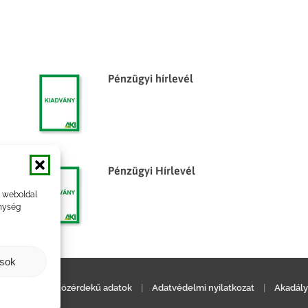
Pénzügyi hírlevél
Pénzügyi Hírlevél
a weboldal
nység
ások
ilatkozat
|
Közérdekű adatok
|
Adatvédelmi nyilatkozat
|
Akadály