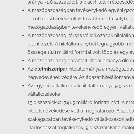
aránya 71,8 százalékot, a piaci hitelek részesedé
A mezőgazdaságban tevékenykedő egyéni gazdaság
beruházási hitelek voltak továbbra is túlsúlyban
mezőgazdaságban tevékenykedő egyéni vállalkozás
A mezőgazdasági társas vállalkozások hitelállomá
jelentkezett. A hitelállományból legnagyobb mér
összege 18,8 milliárd forinttal volt több az egy é
A mezőgazdaság garantált hitelállománya dinami
Az
élelmiszeripar
hitelállománya a mezőgazdaság
negyedévének végére. Az ágazat hitelállományáb
Az egyéni vállalkozások hitelállománya 9,5 százal
vállalkozásoké
15,0 százalékkal 741,5 milliárd forintra nőtt. A
hitelek növekedése volt a meghatározó. A szóba
szakágazatban tevékenykedő vállalkozások adtá
-tartósítással foglalkozók, 9,0 százalékát a ma