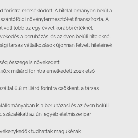
forintra mérséklődött. A hitelállományon belül a
a szántóföldi növénytermesztőket finanszírozta. A
 volt több az egy évvel korábbi értéknél.
vekedés a beruházási és az éven belüli hiteleknél
i társas vállalkozások újonnan felvett hiteleinek
ség összege is növekedett.
,3 milliárd forintra emelkedett 2023 első
ltal 6,8 milliárd forintra csökkent, a társas
telállományában is a beruházási és az éven belüli
százalékát) az ún. egyéb élelmiszeripar
n tevékenykedők tudhatták magukénak.