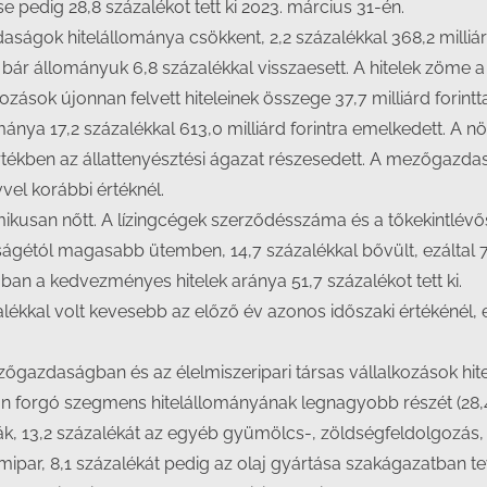
se pedig 28,8 százalékot tett ki 2023. március 31-én.
ok hitelállománya csökkent, 2,2 százalékkal 368,2 milliárd 
, bár állományuk 6,8 százalékkal visszaesett. A hitelek zöme 
ok újonnan felvett hiteleinek összege 37,7 milliárd forinttal
nya 17,2 százalékkal 613,0 milliárd forintra emelkedett. A nö
tékben az állattenyésztési ágazat részesedett. A mezőgazdaság
vvel korábbi értéknél.
kusan nőtt. A lízingcégek szerződésszáma és a tőkekintlévő
étól magasabb ütemben, 14,7 százalékkal bővült, ezáltal 748
an a kedvezményes hitelek aránya 51,7 százalékot tett ki.
ékkal volt kevesebb az előző év azonos időszaki értékénél, ezá
 mezőgazdaságban és az élelmiszeripari társas vállalkozások hi
n forgó szegmens hitelállományának legnagyobb részét (28,4 
k, 13,2 százalékát az egyéb gyümölcs-, zöldségfeldolgozás,
lomipar, 8,1 százalékát pedig az olaj gyártása szakágazatba