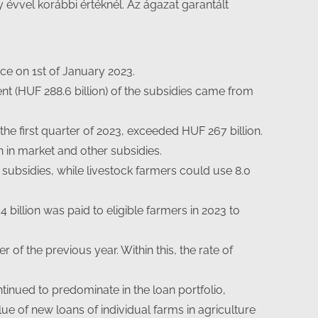
gy évvel korábbi értéknél. Az ágazat garantált
ce on 1st of January 2023.
ent (HUF 288.6 billion) of the subsidies came from
 first quarter of 2023, exceeded HUF 267 billion.
on in market and other subsidies.
subsidies, while livestock farmers could use 8.0
billion was paid to eligible farmers in 2023 to
of the previous year. Within this, the rate of
tinued to predominate in the loan portfolio,
lue of new loans of individual farms in agriculture