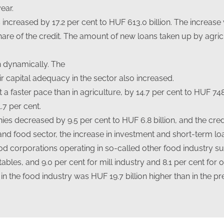
ear.
s increased by 17.2 per cent to HUF 613.0 billion. The increas
hare of the credit. The amount of new loans taken up by agricu
 dynamically. The
 capital adequacy in the sector also increased.
 a faster pace than in agriculture, by 14.7 per cent to HUF 748.
.7 per cent.
es decreased by 9.5 per cent to HUF 6.8 billion, and the cre
e and food sector, the increase in investment and short-term lo
ood corporations operating in so-called other food industry su
bles, and 9.0 per cent for mill industry and 8.1 per cent for 
in the food industry was HUF 19.7 billion higher than in the p