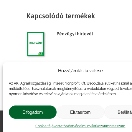
Kapcsolódó termékek
Pénzügyi hírlevél
Hozzájárulás kezelése
Pénzügyi hírlevél
Az AKI Agrárközgazdasági Intézet Nonprofit Kft. weboldala sütiket használ 
működtetése, használatának megkönnyítése, a weboldalon végzett tevéke
nyomon követése és releváns ajánlatok megjelenítése érdekében.
Elfogadom
Elutasítom
Beállít
Impresszum
|
Kapcsolat
|
Jogi ny
Cookie tájékoztató
Adatvédelmi nyilatkozat
Impresszum