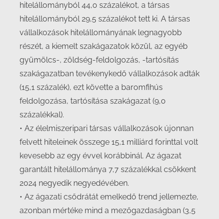
hitelállományból 44,0 százalékot, a társas
hitelállományból 29,5 százalékot tett ki. A társas
vállalkozások hitelállományának legnagyobb
részét, a kiemelt szakágazatok közül, az egyéb
gyümölcs-, zöldség-feldolgozás, -tartósítás
szakágazatban tevékenykedő vállalkozások adták
(15,1 százalék), ezt követte a baromfihús
feldolgozása, tartósítása szakágazat (9,0
százalékkal).
• Az élelmiszeripari társas vállalkozások újonnan
felvett hiteleinek összege 15,1 milliárd forinttal volt
kevesebb az egy évvel korábbinál. Az ágazat
garantált hitelállománya 7,7 százalékkal csökkent
2024 negyedik negyedévében.
• Az ágazati csődrátát emelkedő trend jellemezte,
azonban mértéke mind a mezőgazdaságban (3,5