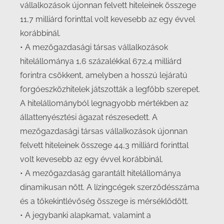
vállalkozások újonnan felvett hiteleinek összege
11,7 milliárd forinttal volt kevesebb az egy évvel
korábbinál.
• A mezőgazdasági társas vállalkozások
hitelállománya 1,6 százalékkal 672,4 milliárd
forintra csökkent, amelyben a hosszú lejáratú
forgóeszközhitelek játszották a legfőbb szerepet.
A hitelállományból legnagyobb mértékben az
állattenyésztési ágazat részesedett. A
mezőgazdasági társas vállalkozások újonnan
felvett hiteleinek összege 44,3 milliárd forinttal
volt kevesebb az egy évvel korábbinál.
• A mezőgazdaság garantált hitelállománya
dinamikusan nőtt. A lízingcégek szerződésszáma
és a tőkekintlévőség összege is mérséklődött.
• A jegybanki alapkamat, valamint a