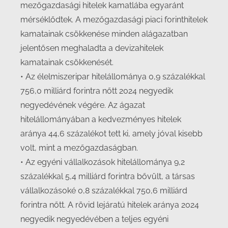
mezőgazdasági hitelek kamatlába egyaránt
mérséklődtek. A mezőgazdasági piaci forinthitelek
kamatainak csökkenése minden alágazatban
jelentősen meghaladta a devizahitelek
kamatainak csökkenését.
• Az élelmiszeripar hitelállománya 0,9 százalékkal
756,0 milliárd forintra nőtt 2024 negyedik
negyedévének végére. Az ágazat
hitelállományában a kedvezményes hitelek
aránya 44,6 százalékot tett ki, amely jóval kisebb
volt, mint a mezőgazdaságban.
• Az egyéni vállalkozások hitelállománya 9,2
százalékkal 5,4 milliárd forintra bővült, a társas
vállalkozásoké 0,8 százalékkal 750,6 milliárd
forintra nőtt. A rövid lejáratú hitelek aránya 2024
negyedik negyedévében a teljes egyéni