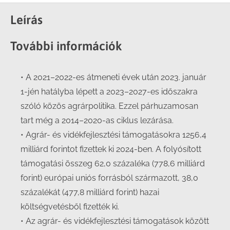
Facebook
X
LinkedIn
WhatsApp
Leírás
További információk
• A 2021–2022-es átmeneti évek után 2023. január
1-jén hatályba lépett a 2023–2027-es időszakra
szóló közös agrárpolitika. Ezzel párhuzamosan
tart még a 2014–2020-as ciklus lezárása.
• Agrár- és vidékfejlesztési támogatásokra 1256,4
milliárd forintot fizettek ki 2024-ben. A folyósított
támogatási összeg 62,0 százaléka (778,6 milliárd
forint) európai uniós forrásból származott, 38,0
százalékát (477,8 milliárd forint) hazai
költségvetésből fizették ki.
• Az agrár- és vidékfejlesztési támogatások között