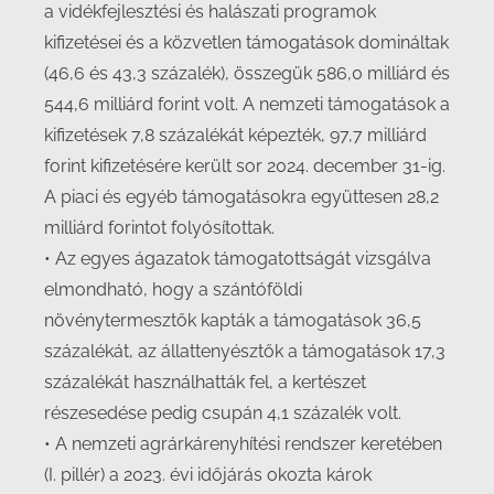
a vidékfejlesztési és halászati programok
kifizetései és a közvetlen támogatások domináltak
(46,6 és 43,3 százalék), összegük 586,0 milliárd és
544,6 milliárd forint volt. A nemzeti támogatások a
kifizetések 7,8 százalékát képezték, 97,7 milliárd
forint kifizetésére került sor 2024. december 31-ig.
A piaci és egyéb támogatásokra együttesen 28,2
milliárd forintot folyósítottak.
• Az egyes ágazatok támogatottságát vizsgálva
elmondható, hogy a szántóföldi
növénytermesztők kapták a támogatások 36,5
százalékát, az állattenyésztők a támogatások 17,3
százalékát használhatták fel, a kertészet
részesedése pedig csupán 4,1 százalék volt.
• A nemzeti agrárkárenyhítési rendszer keretében
(I. pillér) a 2023. évi időjárás okozta károk