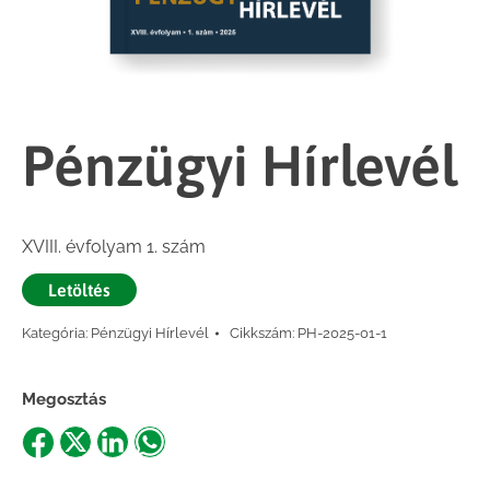
Pénzügyi Hírlevél
XVIII. évfolyam 1. szám
Letöltés
Kategória:
Pénzügyi Hírlevél
Cikkszám:
PH-2025-01-1
Megosztás
Share
Share
Share
Share
on
on
on
on