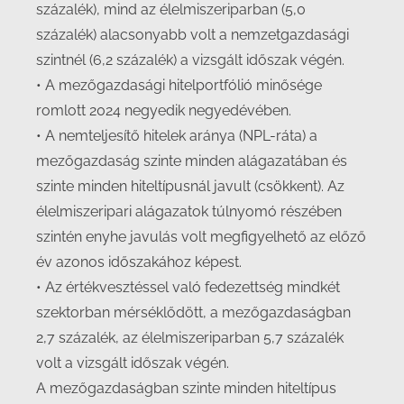
százalék), mind az élelmiszeriparban (5,0
százalék) alacsonyabb volt a nemzetgazdasági
szintnél (6,2 százalék) a vizsgált időszak végén.
• A mezőgazdasági hitelportfólió minősége
romlott 2024 negyedik negyedévében.
• A nemteljesítő hitelek aránya (NPL-ráta) a
mezőgazdaság szinte minden alágazatában és
szinte minden hiteltípusnál javult (csökkent). Az
élelmiszeripari alágazatok túlnyomó részében
szintén enyhe javulás volt megfigyelhető az előző
év azonos időszakához képest.
• Az értékvesztéssel való fedezettség mindkét
szektorban mérséklődött, a mezőgazdaságban
2,7 százalék, az élelmiszeriparban 5,7 százalék
volt a vizsgált időszak végén.
A mezőgazdaságban szinte minden hiteltípus