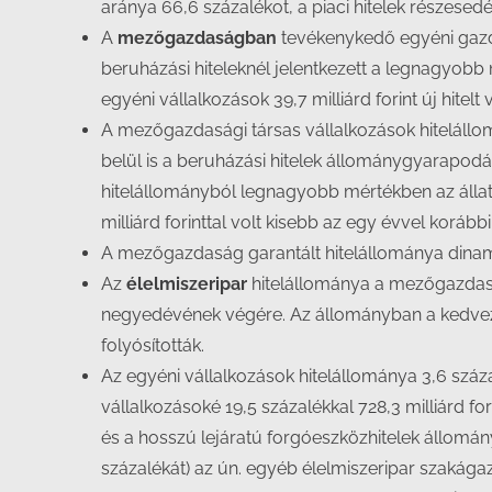
aránya 66,6 százalékot, a piaci hitelek részesed
A
mezőgazdaságban
tevékenykedő egyéni gazdas
beruházási hiteleknél jelentkezett a legnagyob
egyéni vállalkozások 39,7 milliárd forint új hitel
A mezőgazdasági társas vállalkozások hitelállomá
belül is a beruházási hitelek állománygyarapodá
hitelállományból legnagyobb mértékben az állatt
milliárd forinttal volt kisebb az egy évvel korábbi
A mezőgazdaság garantált hitelállománya dinam
Az
élelmiszeripar
hitelállománya a mezőgazdaság
negyedévének végére. Az állományban a kedvezm
folyósították.
Az egyéni vállalkozások hitelállománya 3,6 százal
vállalkozásoké 19,5 százalékkal 728,3 milliárd f
és a hosszú lejáratú forgóeszközhitelek állomán
százalékát) az ún. egyéb élelmiszeripar szakág