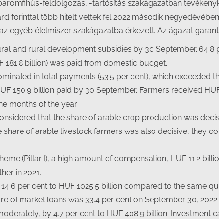
 a baromfihús-feldolgozás, -tartósítás szakágazatban tevéke
iárd forinttal több hitelt vettek fel 2022 második negyedévébe
 az egyéb élelmiszer szakágazatba érkezett. Az ágazat garant
tural and rural development subsidies by 30 September. 64.8 pe
 181.8 billion) was paid from domestic budget.
nated in total payments (53.5 per cent), which exceeded the
HUF 150.9 billion paid by 30 September. Farmers received HUF 6
nine months of the year.
nsidered that the share of arable crop production was decisiv
 share of arable livestock farmers was also decisive, they co
me (Pillar I), a high amount of compensation, HUF 11.2 billion
er in 2021.
14.6 per cent to HUF 1025.5 billion compared to the same quart
are of market loans was 33.4 per cent on September 30, 2022.
derately, by 4.7 per cent to HUF 408.9 billion. Investment cap