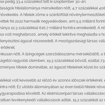
ése pedig 33,4 százalékot tett ki szeptember 30-án.
ágok hitelállománya mérsékelten nőtt, 4,7 százalékkal 408,9 
b növekedés. A hitelek zöme a szántóföldi növénytermesztők
t vettek fel 2022 harmadik negyedévében, ami 5,5 milliárd forin
nya 22,3 százalékkal 616,7 milliárd forintra emelkedett. A növ
sa volt meghatározó, amely értékét tekintve meghaladta a ho
enyésztési ágazat részesedett. A mezőgazdasági társas válla
 értéknél.
ikusan nőtt. A lízingcégek szerződésszáma mérséklődött, a 
étól nagyobb ütemben, 19,3 százalékkal bővült, ezáltal 734,
ényes hitelek domináltak, az ágazat hiteleinek közel 60 sz
ékkal volt kevesebb az előző év azonos időszaki értékénél, ezá
orintra nőtt. Ez utóbbi állományában az éven belüli hitelek n
ygyarapodása követett. Az élelmiszeripari társas vállalkozás
azatban tevékenykedő vállalkozások adták, 15,2 százalékát a