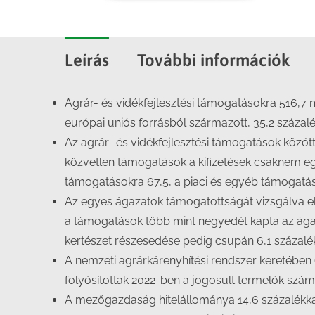
Leírás
További információk
Agrár- és vidékfejlesztési támogatásokra 516,7 mil
európai uniós forrásból származott, 35,2 százaléká
Az agrár- és vidékfejlesztési támogatások között 
közvetlen támogatások a kifizetések csaknem egyh
támogatásokra 67,5, a piaci és egyéb támogatások
Az egyes ágazatok támogatottságát vizsgálva e
a támogatások több mint negyedét kapta az ágaza
kertészet részesedése pedig csupán 6,1 százaléko
A nemzeti agrárkárenyhítési rendszer keretében (I
folyósítottak 2022-ben a jogosult termelők szám
A mezőgazdaság hitelállománya 14,6 százalékkal