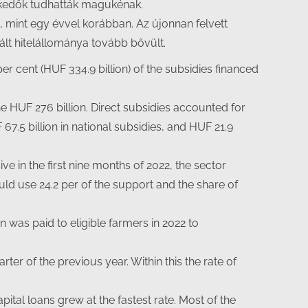
nykedők tudhatták magukénak.
n, mint egy évvel korábban. Az újonnan felvett
ált hitelállománya tovább bővült.
r cent (HUF 334.9 billion) of the subsidies financed
 HUF 276 billion. Direct subsidies accounted for
7.5 billion in national subsidies, and HUF 21.9
e in the first nine months of 2022, the sector
uld use 24.2 per of the support and the share of
 was paid to eligible farmers in 2022 to
er of the previous year. Within this the rate of
ital loans grew at the fastest rate. Most of the