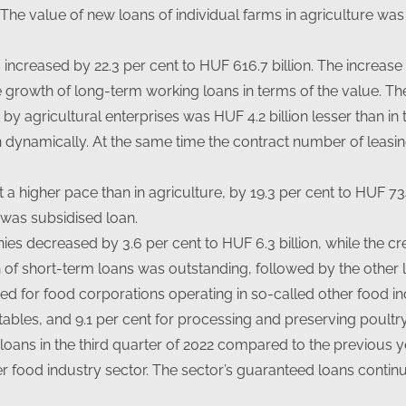
The value of new loans of individual farms in agriculture was 
 increased by 22.3 per cent to HUF 616.7 billion. The increase 
 growth of long-term working loans in terms of the value. The
by agricultural enterprises was HUF 4.2 billion lesser than in 
 dynamically. At the same time the contract number of leasi
 a higher pace than in agriculture, by 19.3 per cent to HUF 734.
 was subsidised loan.
es decreased by 3.6 per cent to HUF 6.3 billion, while the cr
th of short-term loans was outstanding, followed by the other 
ted for food corporations operating in so-called other food in
ables, and 9.1 per cent for processing and preserving poultr
loans in the third quarter of 2022 compared to the previous y
r food industry sector. The sector’s guaranteed loans contin