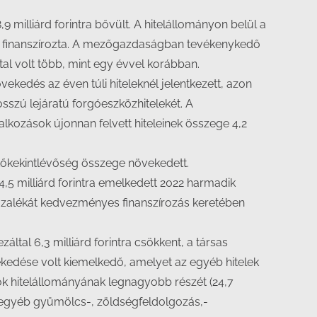
milliárd forintra bővült. A hitelállományon belül a
et finanszírozta. A mezőgazdaságban tevékenykedő
ttal volt több, mint egy évvel korábban.
ekedés az éven túli hiteleknél jelentkezett, azon
sszú lejáratú forgóeszközhitelekét. A
lkozások újonnan felvett hiteleinek összege 4,2
tőkekintlévőség összege növekedett.
5 milliárd forintra emelkedett 2022 harmadik
ázalékát kedvezményes finanszírozás keretében
ltal 6,3 milliárd forintra csökkent, a társas
övekedése volt kiemelkedő, amelyet az egyéb hitelek
ok hitelállományának legnagyobb részét (24,7
z egyéb gyümölcs-, zöldségfeldolgozás,-