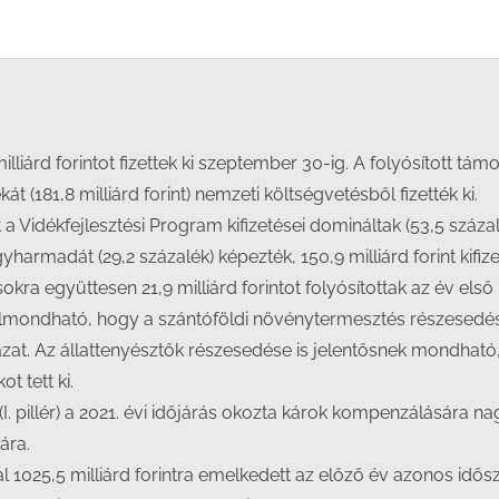
Facebook
X
LinkedIn
WhatsApp
liárd forintot fizettek ki szeptember 30-ig. A folyósított támo
t (181,8 milliárd forint) nemzeti költségvetésből fizették ki.
a Vidékfejlesztési Program kifizetései domináltak (53,5 százal
armadát (29,2 százalék) képezték, 150,9 milliárd forint kifiz
ra együttesen 21,9 milliárd forintot folyósítottak az év első
lmondható, hogy a szántóföldi növénytermesztés részesedés
t. Az állattenyésztők részesedése is jelentősnek mondható, 
t tett ki.
. pillér) a 2021. évi időjárás okozta károk kompenzálására nagy
ára.
 1025,5 milliárd forintra emelkedett az előző év azonos idő