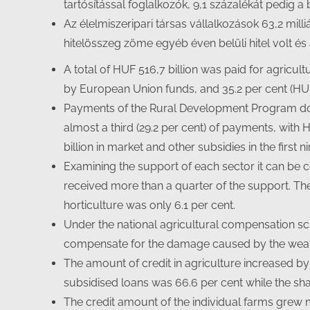
tartósítással foglalkozók, 9,1 százalékát pedig
Az élelmiszeripari társas vállalkozások 63,2 mill
hitelösszeg zöme egyéb éven belüli hitel volt és
A total of HUF 516,7 billion was paid for agricul
by European Union funds, and 35.2 per cent (HUF
Payments of the Rural Development Program domi
almost a third (29.2 per cent) of payments, with 
billion in market and other subsidies in the first 
Examining the support of each sector it can be co
received more than a quarter of the support. The
horticulture was only 6.1 per cent.
Under the national agricultural compensation sche
compensate for the damage caused by the weath
The amount of credit in agriculture increased by 
subsidised loans was 66.6 per cent while the sh
The credit amount of the individual farms grew mo