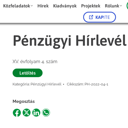
Közfeladatok
Hírek
Kiadványok
Projektek
Rólunk
KAP
ITE
Pénzügyi Hírlevél
XV. évfolyam 4. szám
Letöltés
Kategória:
Pénzügyi Hírlevél
Cikkszám:
PH-2022-04-1
Megosztás
Share
Share
Share
Share
on
on
on
on