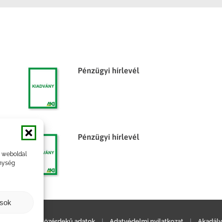
Pénzügyi hírlevél
Pénzügyi hírlevél
a weboldal
nység
ások
ilatkozat
|
Közérdekű adatok
|
Adatvédelmi nyilatkozat
|
Akadály