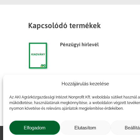
Kapcsolódó termékek
Pénzügyi hírlevél
Hozzájárulás kezelése
Pénzügyi hírlevél
Az AKI Agrárközgazdasági Intézet Nonprofit Kft. weboldala sütiket használ 
működtetése, használatának megkönnyítése, a weboldalon végzett tevéke
nyomon követése és releváns ajánlatok megjelenítése érdekében.
Elfogadom
Elutasítom
Beállít
Impresszum
|
Kapcsolat
|
Jogi ny