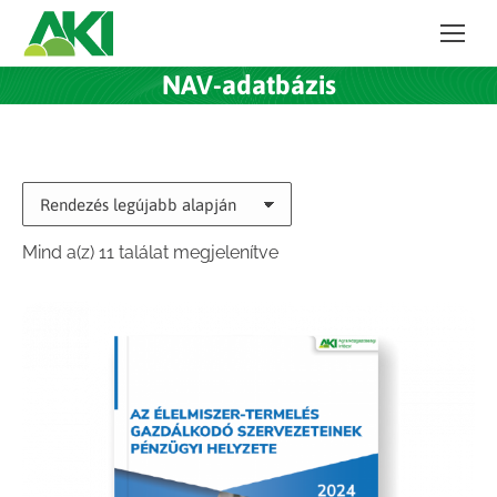
NAV-adatbázis
Sorted
Mind a(z) 11 találat megjelenítve
by
latest