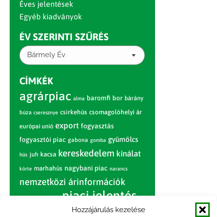
Éves jelentések
Egyéb kiadványok
ÉV SZERINTI SZŰRÉS
Bármely Év
CÍMKÉK
agrárpiac
baromfi
bor
bárány
alma
csirkehús
csomagolóhelyi ár
búza
cseresznye
export
fogyasztás
európai unió
gyümölcs
fogyasztói piac
gabona
gomba
kereskedelem
kínálat
juh
kacsa
hús
nagybani piac
marhahús
körte
narancs
nemzetközi árinformációk
piaci jelentés
piac
paradicsom
Hozzájárulás kezelése
pulyka
pulykahús
sertés
sertéshús