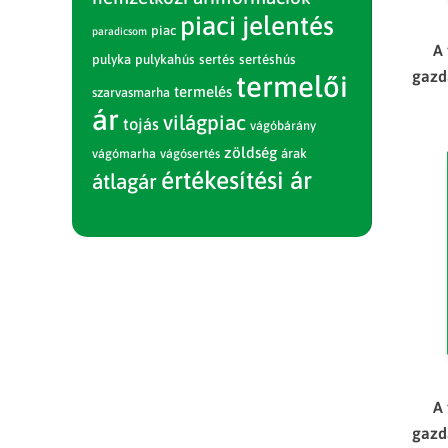
piaci jelentés
piac
paradicsom
A
pulyka
pulykahús
sertés
sertéshús
gazd
termelői
termelés
szarvasmarha
ár
világpiac
tojás
vágóbárány
zöldség
vágómarha
vágósertés
árak
értékesítési ár
átlagár
A
gazd