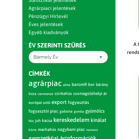
Statisztikai jelentések
Agrárpiaci jelentések
Pénzügyi Hírlevél
Éves jelentések
Egyéb kiadványok
A 
ÉV SZERINTI SZŰRÉS
rends
Bármely Év
CÍMKÉK
agrárpiac
baromfi
bor
bárány
alma
csirkehús
csomagolóhelyi ár
búza
cseresznye
export
fogyasztás
európai unió
gyümölcs
fogyasztói piac
gabona
gomba
kereskedelem
kínálat
juh
kacsa
hús
nagybani piac
marhahús
körte
narancs
nemzetközi árinformációk