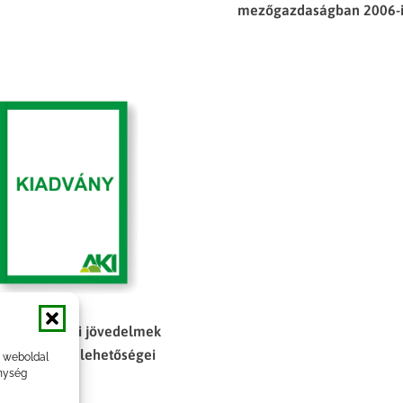
mezőgazdaságban 2006-
zőgazdasági jövedelmek
gészítésének lehetőségei
a weboldal
nység