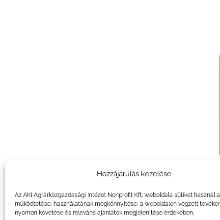
Hozzájárulás kezelése
A me
kie
Az AKI Agrárközgazdasági Intézet Nonprofit Kft. weboldala sütiket használ 
működtetése, használatának megkönnyítése, a weboldalon végzett tevéke
nyomon követése és releváns ajánlatok megjelenítése érdekében.