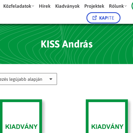
Közfeladatok
Hírek
Kiadványok
Projektek
Rólunk
KAP
ITE
KISS András