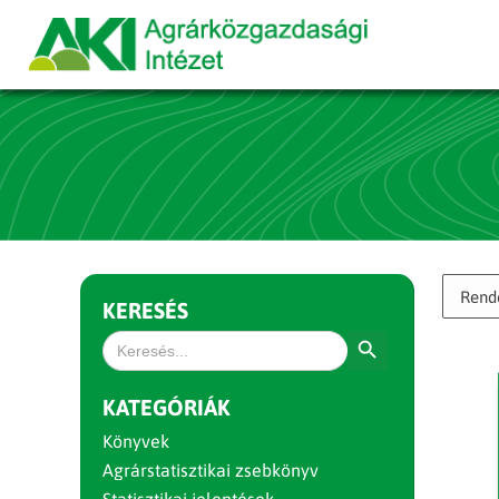
KERESÉS
Search Button
Search
for:
KATEGÓRIÁK
Könyvek
Agrárstatisztikai zsebkönyv