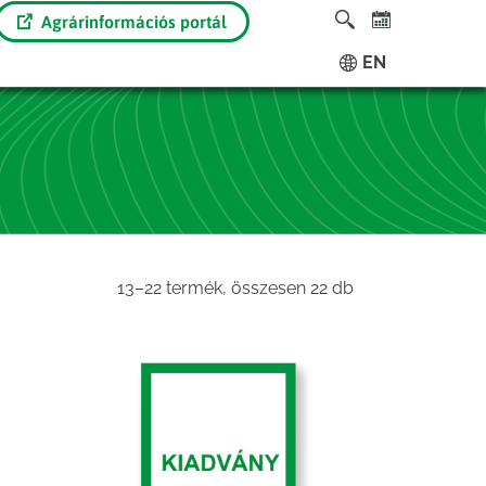
Agrárinformációs portál
EN
Sorted
13–22 termék, összesen 22 db
by
latest