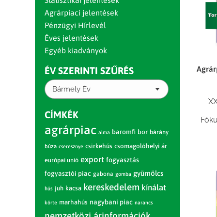
Statisztikai jelentések
Agrárpiaci jelentések
Pénzügyi Hírlevél
Éves jelentések
Egyéb kiadványok
Agrár
ÉV SZERINTI SZŰRÉS
Bármely Év
XX
CÍMKÉK
Fóku
agrárpiac
baromfi
bor
bárány
alma
csirkehús
csomagolóhelyi ár
búza
cseresznye
export
fogyasztás
európai unió
gyümölcs
fogyasztói piac
gabona
gomba
kereskedelem
kínálat
juh
kacsa
hús
nagybani piac
marhahús
körte
narancs
nemzetközi árinformációk