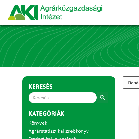
KERESÉS
Search Button
Search
for:
KATEGÓRIÁK
Könyvek
Agrárstatisztikai zsebkönyv