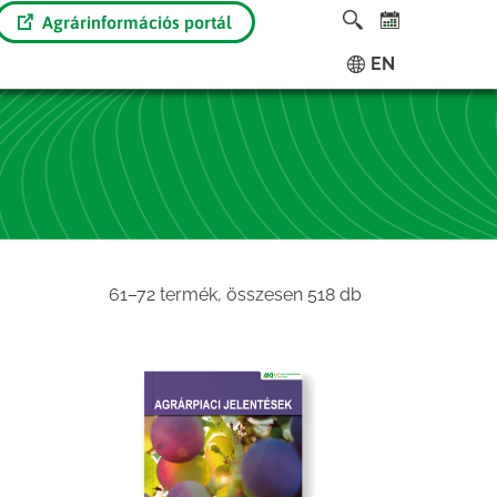
Agrárinformációs portál
EN
Sorted
61–72 termék, összesen 518 db
by
latest