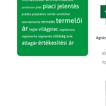
piaci jelentés
piac
paradicsom
pulyka
pulykahús
sertés
sertéshús
termelői
termelés
szarvasmarha
ár
világpiac
tojás
vágóbárány
zöldség
vágómarha
vágósertés
árak
Agrár
értékesítési ár
átlagár
XX
F