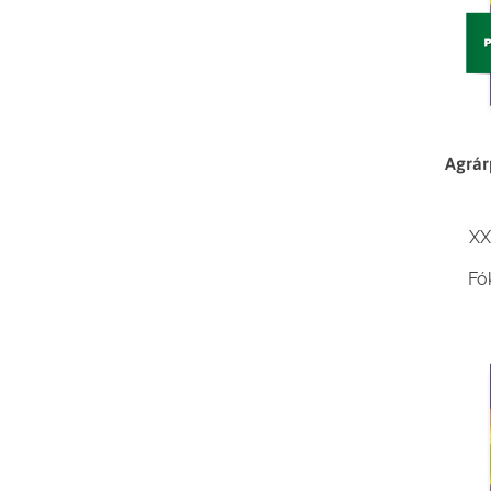
Agrár
XX
Fó