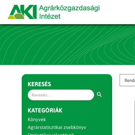
KERESÉS
Search Button
Search
for:
KATEGÓRIÁK
Könyvek
Agrárstatisztikai zsebkönyv