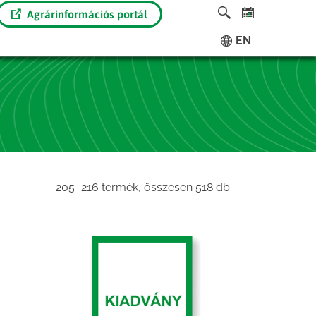
Agrárinformációs portál
EN
Sorted
205–216 termék, összesen 518 db
by
latest