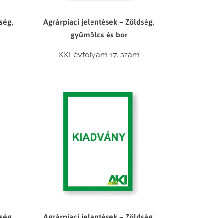
ség,
Agrárpiaci jelentések – Zöldség,
gyümölcs és bor
XXI. évfolyam 17. szám
ség,
Agrárpiaci jelentések – Zöldség,