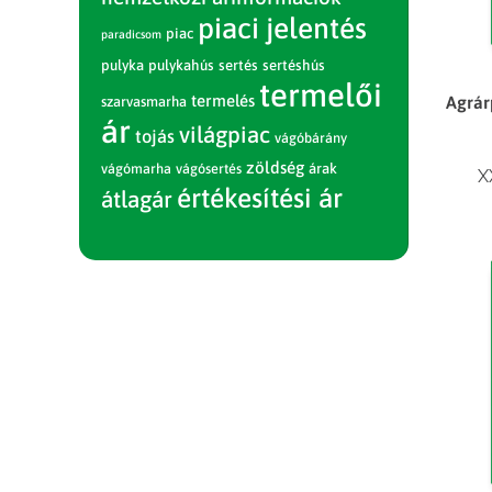
piaci jelentés
piac
paradicsom
pulyka
pulykahús
sertés
sertéshús
termelői
termelés
Agrár
szarvasmarha
ár
világpiac
tojás
vágóbárány
zöldség
vágómarha
vágósertés
árak
X
értékesítési ár
átlagár