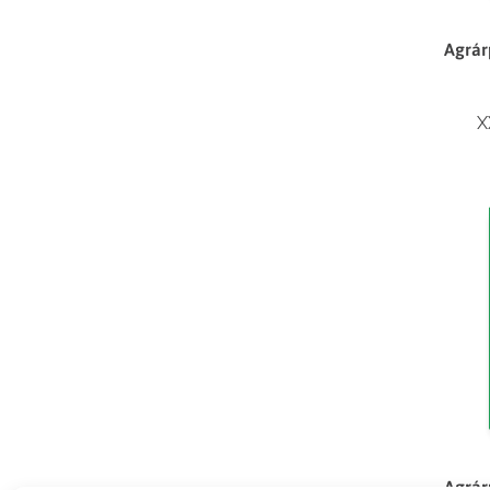
Agrár
X
Agrár