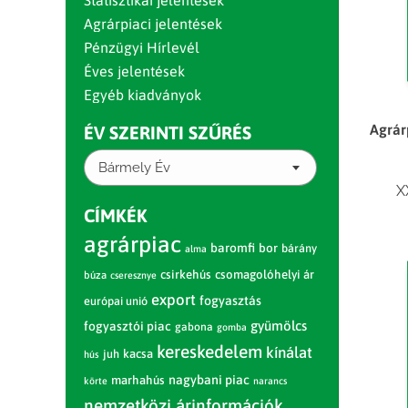
Statisztikai jelentések
Agrárpiaci jelentések
Pénzügyi Hírlevél
Éves jelentések
Egyéb kiadványok
Agrár
ÉV SZERINTI SZŰRÉS
Bármely Év
X
CÍMKÉK
agrárpiac
baromfi
bor
bárány
alma
csirkehús
csomagolóhelyi ár
búza
cseresznye
export
fogyasztás
európai unió
gyümölcs
fogyasztói piac
gabona
gomba
kereskedelem
kínálat
juh
kacsa
hús
nagybani piac
marhahús
körte
narancs
nemzetközi árinformációk