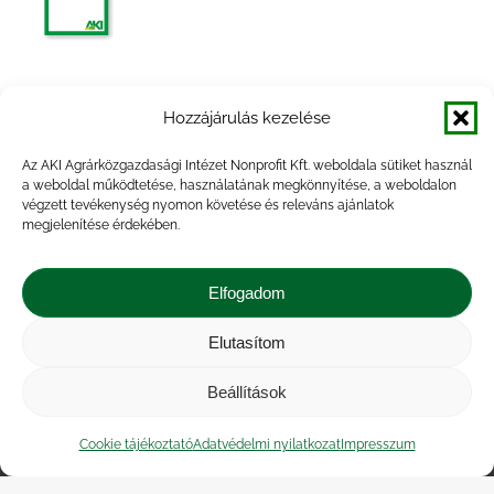
Egyes élelmiszeripari termékek
Hozzájárulás kezelése
árumérlege, 2014. félév
Az AKI Agrárközgazdasági Intézet Nonprofit Kft. weboldala sütiket használ
a weboldal működtetése, használatának megkönnyítése, a weboldalon
végzett tevékenység nyomon követése és releváns ajánlatok
megjelenítése érdekében.
Főbb termények és termékek
készletalakulása, 2014. év
Elfogadom
Elutasítom
Beállítások
Impresszum
|
Kapcsolat
|
Jogi nyilatkozat
|
Közérdekű adatok
|
Adatvédelmi nyilatkozat
|
Cookie tájékoztató
Adatvédelmi nyilatkozat
Impresszum
Akadálymentesítési nyilatkozat
|
Cookie