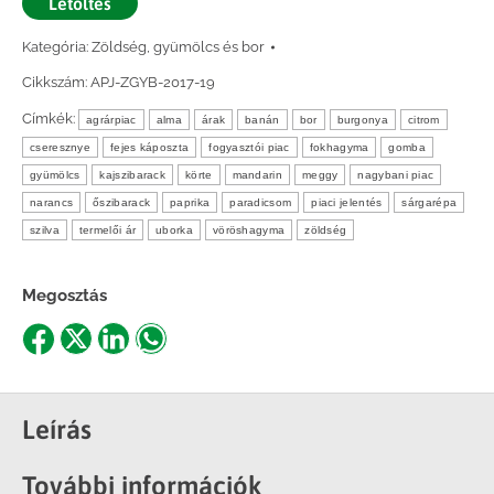
Letöltés
Kategória:
Zöldség, gyümölcs és bor
Cikkszám:
APJ-ZGYB-2017-19
Címkék:
agrárpiac
alma
árak
banán
bor
burgonya
citrom
cseresznye
fejes káposzta
fogyasztói piac
fokhagyma
gomba
gyümölcs
kajszibarack
körte
mandarin
meggy
nagybani piac
narancs
őszibarack
paprika
paradicsom
piaci jelentés
sárgarépa
szilva
termelői ár
uborka
vöröshagyma
zöldség
Megosztás
Share
Share
Share
Share
on
on
on
on
Facebook
X
LinkedIn
WhatsApp
Leírás
További információk