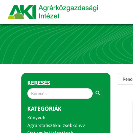
KERESÉS
Search Button
Search
for:
KATEGÓRIÁK
Könyvek
Agrárstatisztikai zsebkönyv