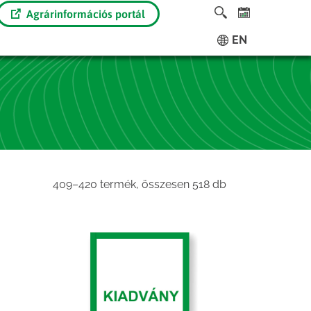
Agrárinformációs portál
EN
Sorted
409–420 termék, összesen 518 db
by
latest