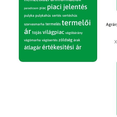
piaci jelentés
piac
paradicsom
pulyka
pulykahús
sertés
sertéshús
termelői
termelés
Agrár
szarvasmarha
ár
világpiac
tojás
vágóbárány
zöldség
vágómarha
vágósertés
árak
X
értékesítési ár
átlagár