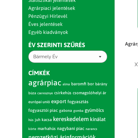
Statisztikai jelentések
Agrárpiaci jelentések
Pénzügyi Hírlevél
Éves jelentések
Egyéb kiadványok
Agrár
ÉV SZERINTI SZŰRÉS
Bármely Év
X
CÍMKÉK
agrárpiac
baromfi
bor
bárány
alma
csirkehús
csomagolóhelyi ár
búza
cseresznye
export
fogyasztás
európai unió
gyümölcs
fogyasztói piac
gabona
gomba
kereskedelem
kínálat
juh
kacsa
hús
nagybani piac
marhahús
körte
narancs
nemzetközi árinformációk