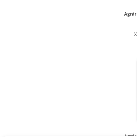
Agrár
X
Agrár