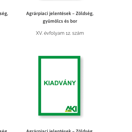
ség,
Agrárpiaci jelentések – Zöldség,
gyümölcs és bor
XV. évfolyam 12. szám
ség,
Agrárpiaci jelentések – Zöldség,