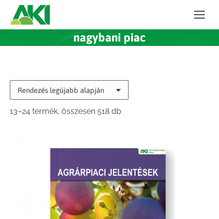
nagybani piac
Sorted
13–24 termék, összesen 518 db
by
latest