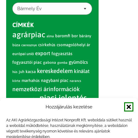
Bármely Év
CÍMKÉK
agrárpiac
baromfi
bor
bárány
alma
csirkehús
csomagolóhelyi ár
búza
cseresznye
export
fogyasztás
európai unió
gyümölcs
fogyasztói piac
gabona
gomba
kereskedelem
kínálat
juh
kacsa
hús
nagybani piac
marhahús
körte
narancs
nemzetközi árinformációk
piaci jelentés
piac
paradicsom
Hozzájárulás kezelése
pulyka
pulykahús
sertés
sertéshús
termelői
termelés
szarvasmarha
Az AKI Agrárközgazdasági Intézet Nonprofit Kft. weboldala sütiket használ
ár
a weboldal működtetése, használatának megkönnyítése, a weboldalon
világpiac
tojás
vágóbárány
végzett tevékenység nyomon követése és releváns ajánlatok
zöldség
megjelenítése érdekében.
vágómarha
vágósertés
árak