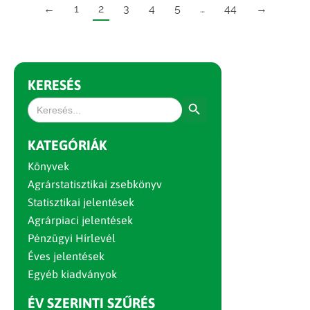
←
1
2
3
4
5
…
44
→
KERESÉS
Search Button
Search
for:
KATEGÓRIÁK
Könyvek
Agrárstatisztikai zsebkönyv
Statisztikai jelentések
Agrárpiaci jelentések
Pénzügyi Hírlevél
Éves jelentések
Egyéb kiadványok
ÉV SZERINTI SZŰRÉS