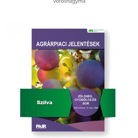
Vöröshagyma