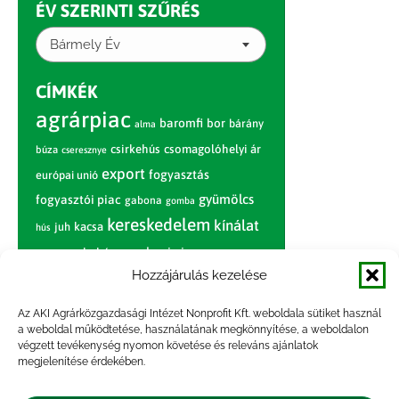
ÉV SZERINTI SZŰRÉS
Bármely Év
CÍMKÉK
agrárpiac
baromfi
bor
bárány
alma
csirkehús
csomagolóhelyi ár
búza
cseresznye
export
fogyasztás
európai unió
gyümölcs
fogyasztói piac
gabona
gomba
kereskedelem
kínálat
juh
kacsa
hús
nagybani piac
marhahús
körte
narancs
nemzetközi árinformációk
Hozzájárulás kezelése
piaci jelentés
piac
paradicsom
Az AKI Agrárközgazdasági Intézet Nonprofit Kft. weboldala sütiket használ
a weboldal működtetése, használatának megkönnyítése, a weboldalon
pulyka
pulykahús
sertés
sertéshús
végzett tevékenység nyomon követése és releváns ajánlatok
termelői
termelés
megjelenítése érdekében.
szarvasmarha
ár
világpiac
tojás
vágóbárány