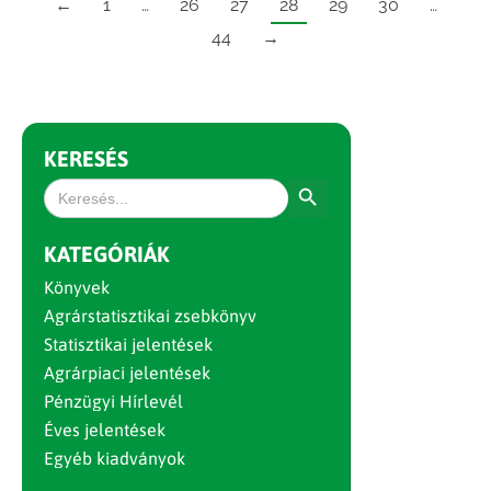
←
1
…
26
27
28
29
30
…
44
→
KERESÉS
Search Button
Search
for:
KATEGÓRIÁK
Könyvek
Agrárstatisztikai zsebkönyv
Statisztikai jelentések
Agrárpiaci jelentések
Pénzügyi Hírlevél
Éves jelentések
Egyéb kiadványok