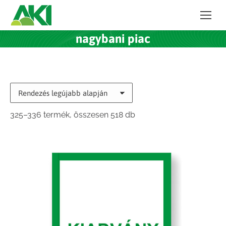
nagybani piac
Sorted
325–336 termék, összesen 518 db
by
latest