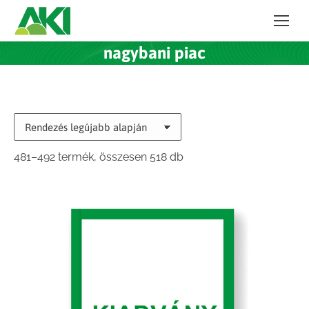
nagybani piac
Sorted
481–492 termék, összesen 518 db
by
latest