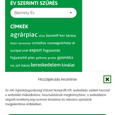
ÉV SZERINTI SZŰRÉS
Bármely Év
CÍMKÉK
agrárpiac
baromfi
bor
bárány
alma
csirkehús
csomagolóhelyi ár
búza
cseresznye
export
fogyasztás
európai unió
gyümölcs
fogyasztói piac
gabona
gomba
kereskedelem
kínálat
juh
kacsa
hús
nagybani piac
marhahús
körte
narancs
nemzetközi árinformációk
Hozzájárulás kezelése
piaci jelentés
piac
paradicsom
Az AKI Agrárközgazdasági Intézet Nonprofit Kft. weboldala sütiket használ
a weboldal működtetése, használatának megkönnyítése, a weboldalon
pulyka
pulykahús
sertés
sertéshús
végzett tevékenység nyomon követése és releváns ajánlatok
termelői
termelés
megjelenítése érdekében.
szarvasmarha
ár
világpiac
tojás
vágóbárány