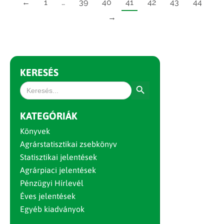
←
1
…
39
40
41
42
43
44
→
KERESÉS
Search Button
Search
for:
KATEGÓRIÁK
Könyvek
Agrárstatisztikai zsebkönyv
Statisztikai jelentések
Agrárpiaci jelentések
Pénzügyi Hírlevél
Éves jelentések
Egyéb kiadványok