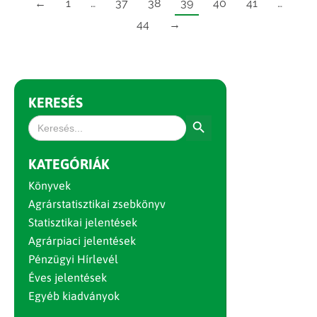
←
1
…
37
38
39
40
41
…
44
→
KERESÉS
Search Button
Search
for:
KATEGÓRIÁK
Könyvek
Agrárstatisztikai zsebkönyv
Statisztikai jelentések
Agrárpiaci jelentések
Pénzügyi Hírlevél
Éves jelentések
Egyéb kiadványok