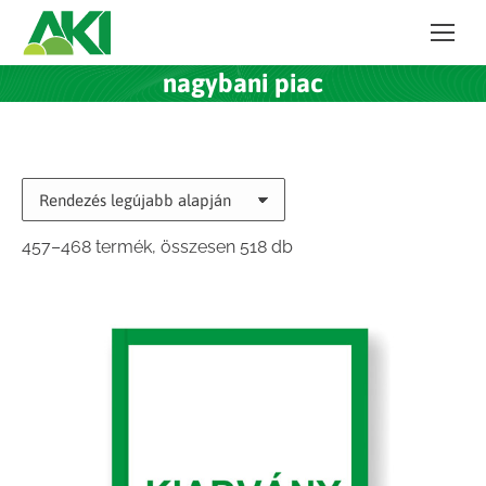
nagybani piac
Sorted
457–468 termék, összesen 518 db
by
latest