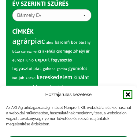
ÉV SZERINTI SZŰRÉS
Bármely Év
CÍMKÉK
agrárpiac
baromfi
bor
bárány
alma
csirkehús
csomagolóhelyi ár
búza
cseresznye
export
fogyasztás
európai unió
gyümölcs
fogyasztói piac
gabona
gomba
kereskedelem
kínálat
juh
kacsa
hús
nagybani piac
marhahús
körte
narancs
nemzetközi árinformációk
Hozzájárulás kezelése
piaci jelentés
piac
paradicsom
Az AKI Agrárközgazdasági Intézet Nonprofit Kft. weboldala sütiket használ
a weboldal működtetése, használatának megkönnyítése, a weboldalon
pulyka
pulykahús
sertés
sertéshús
végzett tevékenység nyomon követése és releváns ajánlatok
termelői
termelés
megjelenítése érdekében.
szarvasmarha
ár
világpiac
tojás
vágóbárány