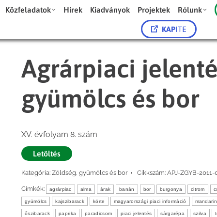
Közfeladatok
Hírek
Kiadványok
Projektek
Rólunk
KAP
ITE
Agrárpiaci jelent
gyümölcs és bor
XV. évfolyam 8. szám
Letöltés
Kategória:
Zöldség, gyümölcs és bor
Cikkszám:
APJ-ZGYB-2011-
Címkék:
agrárpiac
alma
árak
banán
bor
burgonya
citrom
c
gyümölcs
kajszibarack
körte
magyarországi piaci információ
mandarin
őszibarack
paprika
paradicsom
piaci jelentés
sárgarépa
szilva