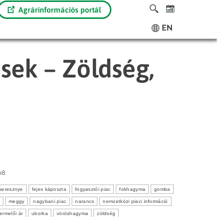
Agrárinformációs portál
EN
ések – Zöldség,
08
seresznye
fejes káposzta
fogyasztói piac
fokhagyma
gomba
meggy
nagybani piac
narancs
nemzetközi piaci információ
termelői ár
uborka
vöröshagyma
zöldség