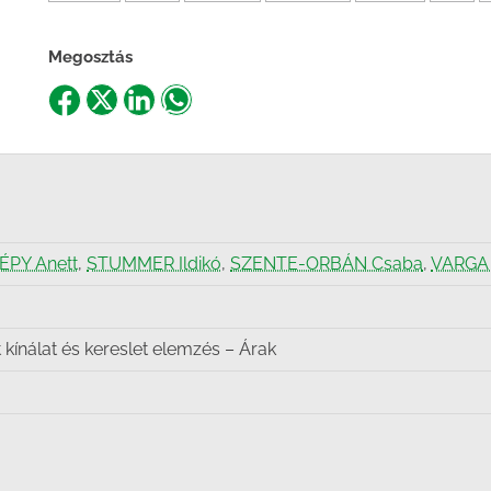
Megosztás
Share
Share
Share
Share
on
on
on
on
Facebook
X
LinkedIn
WhatsApp
SÉPY Anett
,
STUMMER Ildikó
,
SZENTE-ORBÁN Csaba
,
VARGA 
kínálat és kereslet elemzés – Árak