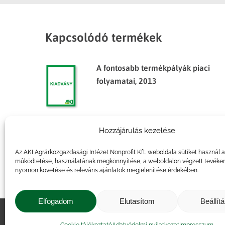
Kapcsolódó termékek
A fontosabb termékpályák piaci
folyamatai, 2013
Hozzájárulás kezelése
Agrárpiaci jelentések – Zöldség,
gyümölcs és bor
Az AKI Agrárközgazdasági Intézet Nonprofit Kft. weboldala sütiket használ 
működtetése, használatának megkönnyítése, a weboldalon végzett tevéke
nyomon követése és releváns ajánlatok megjelenítése érdekében.
Elfogadom
Elutasítom
Beállít
Impresszum
|
Kapcsolat
|
Jogi ny