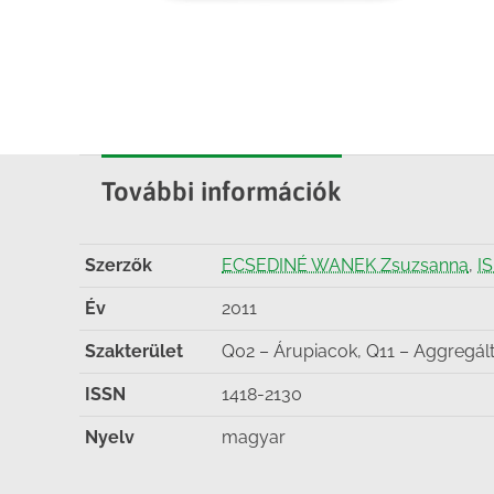
További információk
Szerzők
ECSEDINÉ WANEK Zsuzsanna
,
I
Év
2011
Szakterület
Q02 – Árupiacok, Q11 – Aggregált 
ISSN
1418-2130
Nyelv
magyar