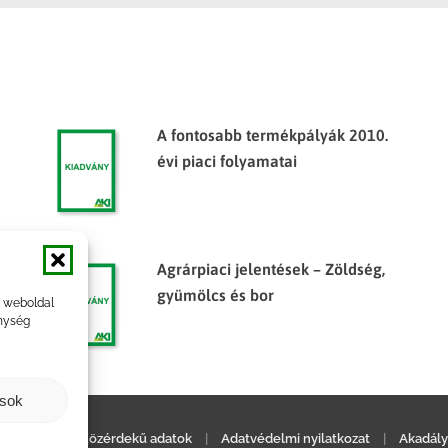
A fontosabb termékpályák 2010.
évi piaci folyamatai
Agrárpiaci jelentések – Zöldség,
gyümölcs és bor
a weboldal
nység
ások
ilatkozat
|
Közérdekű adatok
|
Adatvédelmi nyilatkozat
|
Akadály