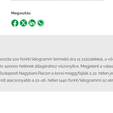
Megosztás
Share
Share
Share
Share
on
on
on
on
Facebook
X
LinkedIn
WhatsApp
poszta 100 forint/kilogramm termelői ára 11 százalékkal, a v
év azonos hetének átlagárához viszonyítva. Megjelent a válasz
Budapesti Nagybani Piacon a korai meggyfajták a 22. héten j
volt alacsonyabb a 22–26. héten (440 forint/kilogramm) az e