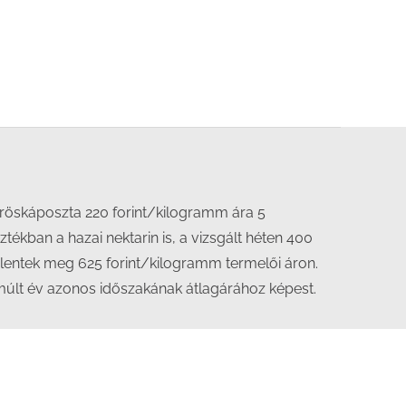
öröskáposzta 220 forint/kilogramm ára 5
tékban a hazai nektarin is, a vizsgált héten 400
elentek meg 625 forint/kilogramm termelői áron.
lmúlt év azonos időszakának átlagárához képest.