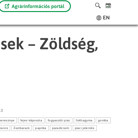
Agrárinformációs portál
EN
ések – Zöldség,
13
seresznye
fejes káposzta
fogyasztói piac
fokhagyma
gomba
rancs
őszibarack
paprika
paradicsom
piaci jelentés