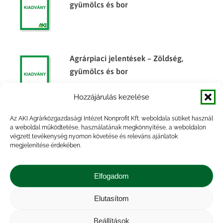
gyümölcs és bor
Agrárpiaci jelentések – Zöldség,
gyümölcs és bor
Hozzájárulás kezelése
Az AKI Agrárközgazdasági Intézet Nonprofit Kft. weboldala sütiket használ
Agrárpiaci jelentések – Zöldség,
a weboldal működtetése, használatának megkönnyítése, a weboldalon
végzett tevékenység nyomon követése és releváns ajánlatok
gyümölcs és bor
megjelenítése érdekében.
Elfogadom
Elutasítom
Impresszum
|
Kapcsolat
|
Jogi nyilatkozat
|
Közérdekű adatok
|
Adatvédelmi nyilatkozat
|
Beállítások