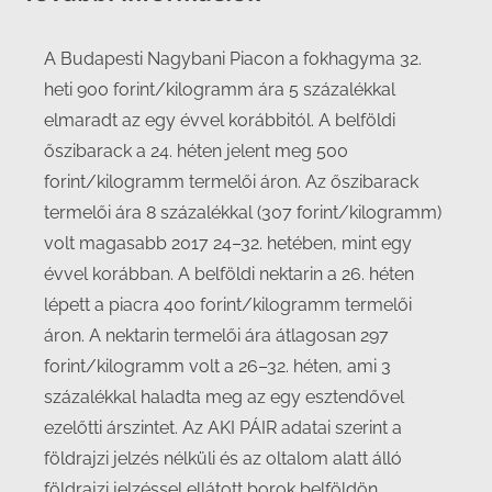
A Budapesti Nagybani Piacon a fokhagyma 32.
heti 900 forint/kilogramm ára 5 százalékkal
elmaradt az egy évvel korábbitól. A belföldi
őszibarack a 24. héten jelent meg 500
forint/kilogramm termelői áron. Az őszibarack
termelői ára 8 százalékkal (307 forint/kilogramm)
volt magasabb 2017 24–32. hetében, mint egy
évvel korábban. A belföldi nektarin a 26. héten
lépett a piacra 400 forint/kilogramm termelői
áron. A nektarin termelői ára átlagosan 297
forint/kilogramm volt a 26–32. héten, ami 3
százalékkal haladta meg az egy esztendővel
ezelőtti árszintet. Az AKI PÁIR adatai szerint a
földrajzi jelzés nélküli és az oltalom alatt álló
földrajzi jelzéssel ellátott borok belföldön