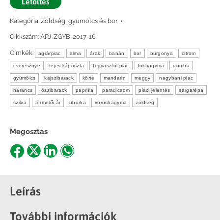
Letöltés
Kategória:
Zöldség, gyümölcs és bor
Cikkszám:
APJ-ZGYB-2017-16
Címkék:
agrárpiac
alma
árak
banán
bor
burgonya
citrom
cseresznye
fejes káposzta
fogyasztói piac
fokhagyma
gomba
gyümölcs
kajszibarack
körte
mandarin
meggy
nagybani piac
narancs
őszibarack
paprika
paradicsom
piaci jelentés
sárgarépa
szilva
termelői ár
uborka
vöröshagyma
zöldség
Megosztás
Share
Share
Share
Share
on
on
on
on
Facebook
X
LinkedIn
WhatsApp
Leírás
További információk