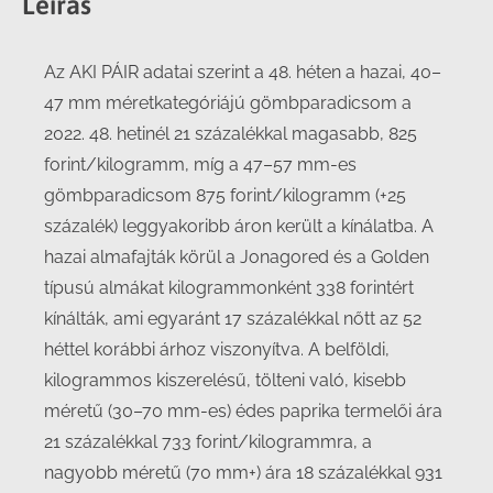
Leírás
Az AKI PÁIR adatai szerint a 48. héten a hazai, 40–
47 mm méretkategóriájú gömbparadicsom a
2022. 48. hetinél 21 százalékkal magasabb, 825
forint/kilogramm, míg a 47–57 mm-es
gömbparadicsom 875 forint/kilogramm (+25
százalék) leggyakoribb áron került a kínálatba. A
hazai almafajták körül a Jonagored és a Golden
típusú almákat kilogrammonként 338 forintért
kínálták, ami egyaránt 17 százalékkal nőtt az 52
héttel korábbi árhoz viszonyítva. A belföldi,
kilogrammos kiszerelésű, tölteni való, kisebb
méretű (30–70 mm-es) édes paprika termelői ára
21 százalékkal 733 forint/kilogrammra, a
nagyobb méretű (70 mm+) ára 18 százalékkal 931