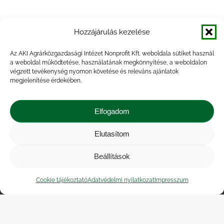
Agrárpiaci jelentések – Zöldség,
Hozzájárulás kezelése
gyümölcs és bor
Az AKI Agrárközgazdasági Intézet Nonprofit Kft. weboldala sütiket használ
a weboldal működtetése, használatának megkönnyítése, a weboldalon
végzett tevékenység nyomon követése és releváns ajánlatok
megjelenítése érdekében.
Főbb termények és termékek
készletalakulása, 2014. félév
Elfogadom
Elutasítom
Beállítások
Impresszum
|
Kapcsolat
|
Jogi nyilatkozat
|
Közérdekű adatok
|
Adatvédelmi nyilatkozat
|
Cookie tájékoztató
Adatvédelmi nyilatkozat
Impresszum
Akadálymentesítési nyilatkozat
|
Cookie
tájékoztató