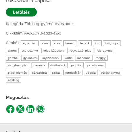
Fókuszban a paprika
Letöltés
Kategória:
Zöldség, gyümölcs és bor
Cikkszám:
APJ-ZGYB-2023-24-1
Címkék:
agrárpiac
alma
árak
banán
barack
bor
burgonya
citrom
cseresznye
fejes káposzta
fogyasztói piac
fokhagyma
gomba
gyümölcs
kajszibarack
körte
mandarin
meggy
nagybani piac
narancs
őszibarack
paprika
paradicsom
piaci jelentés
sárgarépa
szilva
termelői ár
uborka
vöröshagyma
zöldség
Megosztás
Share
Share
Share
Share
on
on
on
on
Facebook
X
LinkedIn
WhatsApp