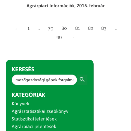
Agrárpiaci Információk, 2016. február
←
1
…
79
80
81
82
83
…
99
→
KERESÉS
Search Button
Search
for:
KATEGÓRIÁK
Könyvek
Agrárstatisztikai zsebkönyv
Statisztikai jelentések
Agrárpiaci jelentések