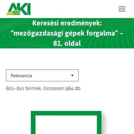
Keresési eredmények:
“mezőgazdasági gépek forgalma” –
81. oldal
Sorted
801–810 termék, összesen 984 db
by
latest