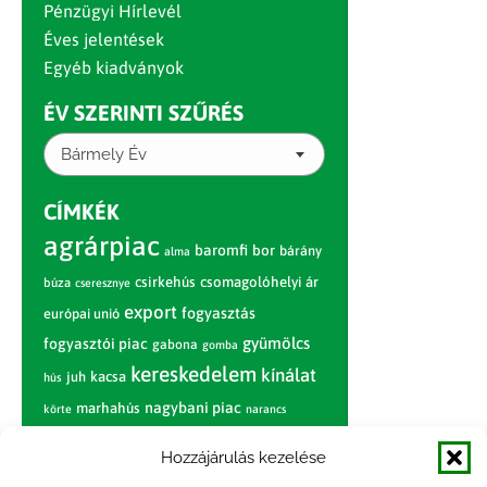
Pénzügyi Hírlevél
Éves jelentések
Egyéb kiadványok
ÉV SZERINTI SZŰRÉS
Bármely Év
CÍMKÉK
agrárpiac
baromfi
bor
bárány
alma
csirkehús
csomagolóhelyi ár
búza
cseresznye
export
fogyasztás
európai unió
gyümölcs
fogyasztói piac
gabona
gomba
kereskedelem
kínálat
juh
kacsa
hús
nagybani piac
marhahús
körte
narancs
nemzetközi árinformációk
Hozzájárulás kezelése
piaci jelentés
piac
paradicsom