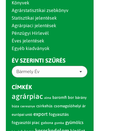
Könyvek
Agrárstatisztikai zsebkönyv
Statisztikai jelentések
Agrárpiaci jelentések
Pénzügyi Hírlevél
Éves jelentések
Egyéb kiadványok
ÉV SZERINTI SZŰRÉS
Bármely Év
CÍMKÉK
agrárpiac
baromfi
bor
bárány
alma
csirkehús
csomagolóhelyi ár
búza
cseresznye
export
fogyasztás
európai unió
gyümölcs
fogyasztói piac
gabona
gomba
kereskedelem