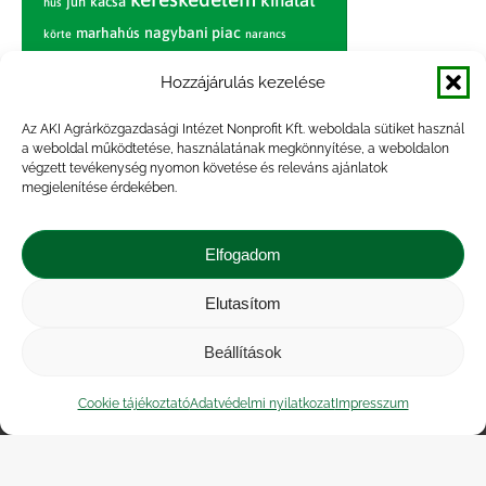
kínálat
juh
kacsa
hús
nagybani piac
marhahús
körte
narancs
nemzetközi árinformációk
Hozzájárulás kezelése
piaci jelentés
piac
paradicsom
Az AKI Agrárközgazdasági Intézet Nonprofit Kft. weboldala sütiket használ
pulyka
pulykahús
sertés
sertéshús
a weboldal működtetése, használatának megkönnyítése, a weboldalon
termelői
termelés
szarvasmarha
végzett tevékenység nyomon követése és releváns ajánlatok
ár
megjelenítése érdekében.
világpiac
tojás
vágóbárány
zöldség
vágómarha
vágósertés
árak
Elfogadom
értékesítési ár
átlagár
Elutasítom
Beállítások
Impresszum
|
Kapcsolat
|
Jogi nyilatkozat
|
Közérdekű adatok
|
Adatvédelmi nyilatkozat
|
Cookie tájékoztató
Adatvédelmi nyilatkozat
Impresszum
Akadálymentesítési nyilatkozat
|
Cookie
tájékoztató