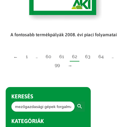
A fontosabb termékpályák 2008. évi piaci folyamatai
←
1
…
60
61
62
63
64
…
99
→
KERESÉS
Search Button
Search
for:
KATEGÓRIÁK