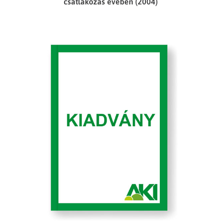
csatlakozás évében (2004)