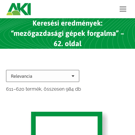
Keresési eredmények:
“mezőgazdasági gépek forgalma” –
62. oldal
Sorted
611–620 termék, összesen 984 db
by
latest