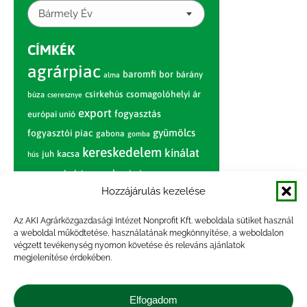
Bármely Év
CÍMKÉK
agrárpiac
baromfi
bor
bárány
alma
csirkehús
csomagolóhelyi ár
búza
cseresznye
export
fogyasztás
európai unió
gyümölcs
fogyasztói piac
gabona
gomba
kereskedelem
kínálat
juh
kacsa
hús
nagybani piac
marhahús
körte
narancs
nemzetközi árinformációk
Hozzájárulás kezelése
piaci jelentés
piac
paradicsom
Az AKI Agrárközgazdasági Intézet Nonprofit Kft. weboldala sütiket használ
a weboldal működtetése, használatának megkönnyítése, a weboldalon
pulyka
pulykahús
sertés
sertéshús
végzett tevékenység nyomon követése és releváns ajánlatok
termelői
termelés
megjelenítése érdekében.
szarvasmarha
ár
világpiac
tojás
vágóbárány
zöldség
Elfogadom
vágómarha
vágósertés
árak