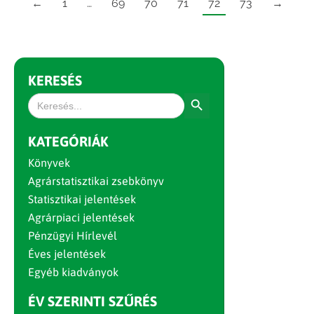
←
1
…
69
70
71
72
73
→
KERESÉS
Search Button
Search
for:
KATEGÓRIÁK
Könyvek
Agrárstatisztikai zsebkönyv
Statisztikai jelentések
Agrárpiaci jelentések
Pénzügyi Hírlevél
Éves jelentések
Egyéb kiadványok
ÉV SZERINTI SZŰRÉS