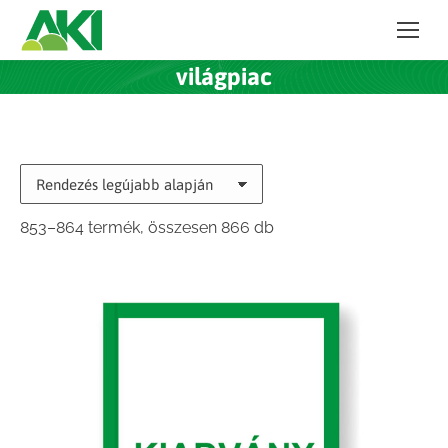
világpiac
Sorted
853–864 termék, összesen 866 db
by
latest