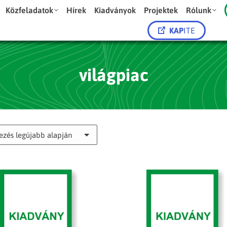
Közfeladatok
Hírek
Kiadványok
Projektek
Rólunk
KAP
ITE
világpiac