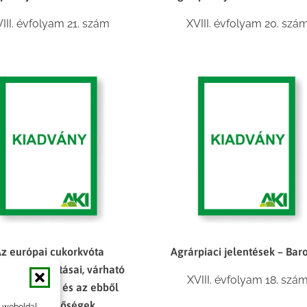
III. évfolyam 21. szám
XVIII. évfolyam 20. szá
z európai cukorkvóta
Agrárpiaci jelentések – Bar
etésének hatásai, várható
XVIII. évfolyam 18. szá
etkezményei és az ebből
eredő lehetőségek