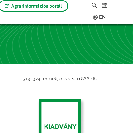
Agrárinformációs portál
EN
Sorted
313–324 termék, összesen 866 db
by
latest