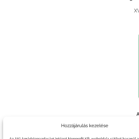
XV
A
kivez
Hozzájárulás kezelése
köv