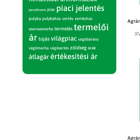
piaci jelentés
piac
paradicsom
pulyka
pulykahús
sertés
sertéshús
Agrár
termelői
termelés
szarvasmarha
XV
ár
világpiac
tojás
vágóbárány
zöldség
vágómarha
vágósertés
árak
értékesítési ár
átlagár
Agrár