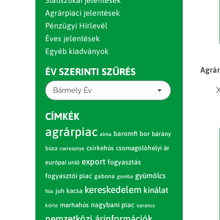
Statisztikai jelentések
Agrárpiaci jelentések
Pénzügyi Hírlevél
Éves jelentések
Egyéb kiadványok
Agrár
ÉV SZERINTI SZŰRÉS
X
Bármely Év
CÍMKÉK
agrárpiac
baromfi
bor
bárány
alma
csirkehús
csomagolóhelyi ár
búza
cseresznye
export
fogyasztás
európai unió
gyümölcs
fogyasztói piac
gabona
gomba
kereskedelem
kínálat
juh
kacsa
hús
nagybani piac
marhahús
körte
narancs
nemzetközi árinformációk