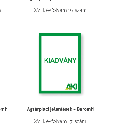
m
XVIII. évfolyam 19. szám
omfi
Agrárpiaci jelentések – Baromfi
m
XVIII. évfolyam 17. szám