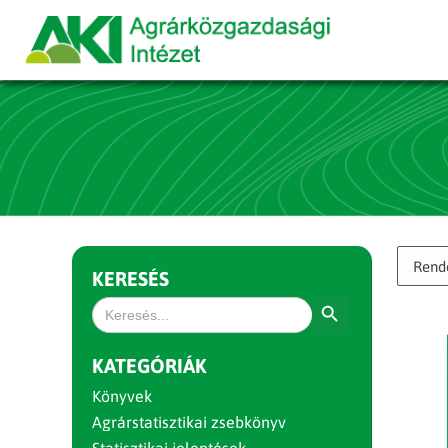
KERESÉS
Search Button
Search
for:
KATEGÓRIÁK
Könyvek
Agrárstatisztikai zsebkönyv