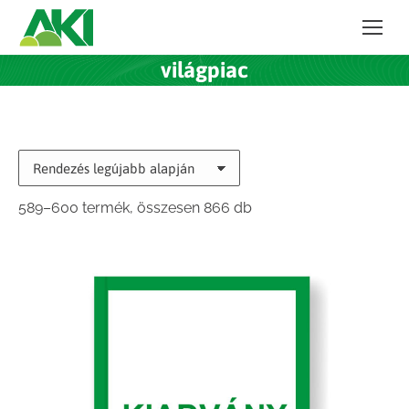
világpiac
Sorted
589–600 termék, összesen 866 db
by
latest