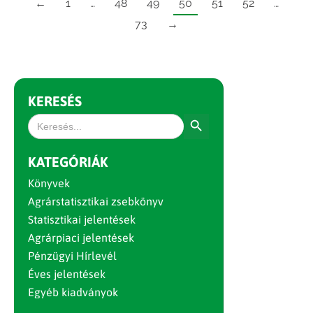
←
1
…
48
49
50
51
52
…
73
→
KERESÉS
Search Button
Search
for:
KATEGÓRIÁK
Könyvek
Agrárstatisztikai zsebkönyv
Statisztikai jelentések
Agrárpiaci jelentések
Pénzügyi Hírlevél
Éves jelentések
Egyéb kiadványok