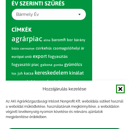
ÉV SZERINTI SZŰRÉS
Bármely Év
CÍMKÉK
agrárpiac
baromfi
bor
bárány
alma
csirkehús
csomagolóhelyi ár
búza
cseresznye
export
fogyasztás
európai unió
gyümölcs
fogyasztói piac
gabona
gomba
kereskedelem
kínálat
juh
kacsa
hús
nagybani piac
marhahús
körte
narancs
nemzetközi árinformációk
Hozzájárulás kezelése
piaci jelentés
piac
paradicsom
Az AKI Agrárközgazdasági Intézet Nonprofit Kft. weboldala sütiket használ
a weboldal működtetése, használatának megkönnyítése, a weboldalon
pulyka
pulykahús
sertés
sertéshús
végzett tevékenység nyomon követése és releváns ajánlatok
termelői
termelés
megjelenítése érdekében.
szarvasmarha
ár
világpiac
tojás
vágóbárány