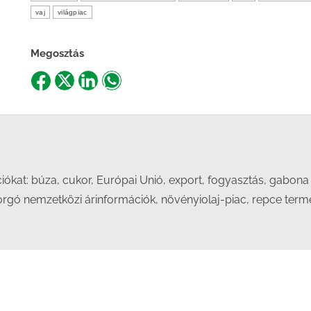
vaj
világpiac
Megosztás
Share
Share
Share
Share
on
on
on
on
Facebook
X
LinkedIn
WhatsApp
kat: búza, cukor, Európai Unió, export, fogyasztás, gabona 
orgó nemzetközi árinformációk, növényiolaj-piac, repce termelő