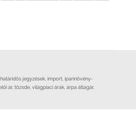
határidős jegyzések, import, iparinövény-
i ár, tőzsde, világpiaci árak, árpa átlagár,