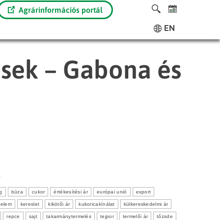
Agrárinformációs portál
EN
ések – Gabona és
3
g
búza
cukor
értékesítési ár
európai unió
export
delem
kereslet
kikötői ár
kukoricakínálat
külkereskedelmi ár
repce
sajt
takarmánytermelés
tejpor
termelői ár
tőzsde