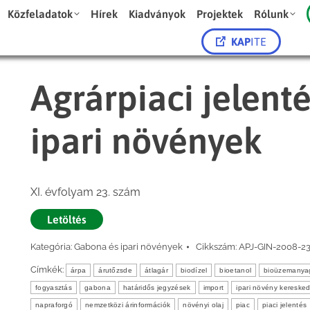
Közfeladatok
Hírek
Kiadványok
Projektek
Rólunk
KAP
ITE
Agrárpiaci jelent
ipari növények
XI. évfolyam 23. szám
Letöltés
Kategória:
Gabona és ipari növények
Cikkszám:
APJ-GIN-2008-2
Címkék:
árpa
árutőzsde
átlagár
biodízel
bioetanol
bioüzemanya
fogyasztás
gabona
határidős jegyzések
import
ipari növény kereske
napraforgó
nemzetközi árinformációk
növényi olaj
piac
piaci jelentés