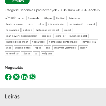
Letöltés
Kategória:
Gabona és ipari növények
Cikkszám:
APJ-GIN-2008-24
Címkék:
árpa
árutőzsde
átlagár
biodízel
bioetanol
bioüzemanyag
búza
cukor
értékesítési ár
európai unió
export
fogyasztás
gabona
határidős jegyzések
import
ipari növény kereskedelem
kereslet
kikötői ár
kukoricakínálat
külkereskedelmi ár
napraforgó
nemzetközi árinformációk
növényi olaj
piac
piaci jelentés
repce
sajt
takarmánytermelés
tejpor
termelői ár
tőzsde
vaj
világpiac
Megosztás
Share
Share
Share
Share
on
on
on
on
Facebook
X
LinkedIn
WhatsApp
Leírás