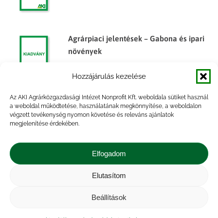
Agrárpiaci jelentések – Gabona és ipari
növények
Hozzájárulás kezelése
Az AKI Agrárközgazdasági Intézet Nonprofit Kft. weboldala sütiket használ
Agrárpiaci Információk, 2014. február
a weboldal működtetése, használatának megkönnyítése, a weboldalon
végzett tevékenység nyomon követése és releváns ajánlatok
megjelenítése érdekében.
Elfogadom
Elutasítom
Impresszum
|
Kapcsolat
|
Jogi nyilatkozat
|
Közérdekű adatok
|
Adatvédelmi nyilatkozat
|
Beállítások
Akadálymentesítési nyilatkozat
|
Cookie
tájékoztató